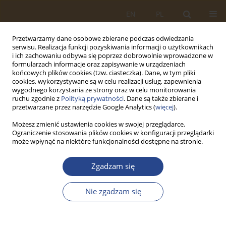
EN
PL
Przetwarzamy dane osobowe zbierane podczas odwiedzania
serwisu. Realizacja funkcji pozyskiwania informacji o użytkownikach
i ich zachowaniu odbywa się poprzez dobrowolnie wprowadzone w
formularzach informacje oraz zapisywanie w urządzeniach
końcowych plików cookies (tzw. ciasteczka). Dane, w tym pliki
cookies, wykorzystywane są w celu realizacji usług, zapewnienia
wygodnego korzystania ze strony oraz w celu monitorowania
ruchu zgodnie z
Polityką prywatności
. Dane są także zbierane i
przetwarzane przez narzędzie Google Analytics (
więcej
).
Możesz zmienić ustawienia cookies w swojej przeglądarce.
Ograniczenie stosowania plików cookies w konfiguracji przeglądarki
1/2020 vol. 52
może wpłynąć na niektóre funkcjonalności dostępne na stronie.
ARTYKUŁ ORYGINALNY
Zgadzam się
WZROST RYZYKA JAKO
Nie zgadzam się
DETERMINANTA CELOWOŚCI