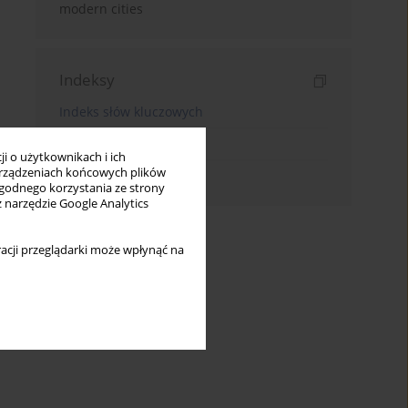
modern cities
Indeksy
Indeks słów kluczowych
Indeks dziedzin
i o użytkownikach i ich
rządzeniach końcowych plików
Indeks autorów
wygodnego korzystania ze strony
z narzędzie Google Analytics
acji przeglądarki może wpłynąć na