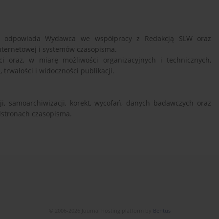
frowej odpowiada Wydawca we współpracy z Redakcją SLW oraz
nternetowej i systemów czasopisma.
i oraz, w miarę możliwości organizacyjnych i technicznych,
trwałości i widoczności publikacji.
ji, samoarchiwizacji, korekt, wycofań, danych badawczych oraz
stronach czasopisma.
© 2006-2026 Journal hosting platform by
Bentus