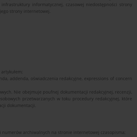
 infrastruktury informatycznej, czasowej niedostępności strony
jego strony internetowej.
z artykułem;
genda, addenda, oświadczenia redakcyjne, expressions of concern
owych. Nie obejmuje poufnej dokumentacji redakcyjnej, recenzji,
osobowych przetwarzanych w toku procedury redakcyjnej, które
cji dokumentacji.
i numerów archiwalnych na stronie internetowej czasopisma;