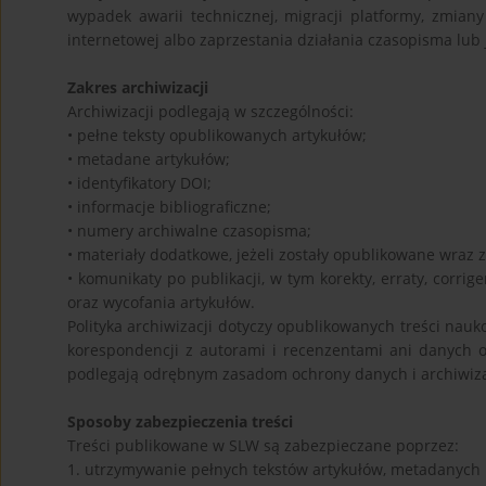
wypadek awarii technicznej, migracji platformy, zmiany
internetowej albo zaprzestania działania czasopisma lub 
Zakres archiwizacji
Archiwizacji podlegają w szczególności:
• pełne teksty opublikowanych artykułów;
• metadane artykułów;
• identyfikatory DOI;
• informacje bibliograficzne;
• numery archiwalne czasopisma;
• materiały dodatkowe, jeżeli zostały opublikowane wraz 
• komunikaty po publikacji, w tym korekty, erraty, corri
oraz wycofania artykułów.
Polityka archiwizacji dotyczy opublikowanych treści nauk
korespondencji z autorami i recenzentami ani danych 
podlegają odrębnym zasadom ochrony danych i archiwiza
Sposoby zabezpieczenia treści
Treści publikowane w SLW są zabezpieczane poprzez:
1. utrzymywanie pełnych tekstów artykułów, metadanych 