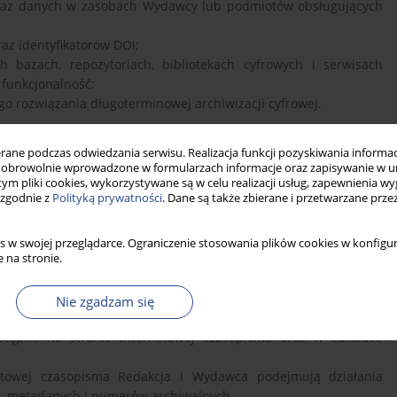
i oraz danych w zasobach Wydawcy lub podmiotów obsługujących
az identyfikatorów DOI;
 bazach, repozytoriach, bibliotekach cyfrowych i serwisach
 funkcjonalność;
o rozwiązania długoterminowej archiwizacji cyfrowej.
ne podczas odwiedzania serwisu. Realizacja funkcji pozyskiwania informacj
 internetowej i zasobów czasopisma w przypadku awarii, błędu
obrowolnie wprowadzone w formularzach informacje oraz zapisywanie w u
temu.
 tym pliki cookies, wykorzystywane są w celu realizacji usług, zapewnienia 
 zgodnie z
Polityką prywatności
. Dane są także zbierane i przetwarzane prze
l: zapewnienie trwałego dostępu do opublikowanych treści
y infrastruktury, zaprzestania działania strony internetowej
 dostęp do publikacji.
s w swojej przeglądarce. Ograniczenie stosowania plików cookies w konfigur
 na stronie.
bezpieczone zarówno poprzez kopie techniczne, jak i poprzez
robku naukowego.
Nie zgadzam się
stępne na stronie internetowej czasopisma oraz w zakładce
etowej czasopisma Redakcja i Wydawca podejmują działania
w, metadanych i numerów archiwalnych.