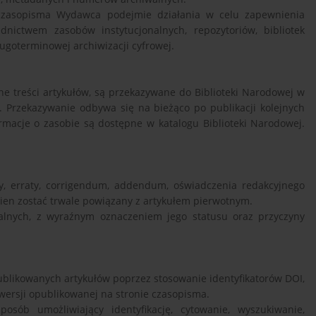
 czasopisma Wydawca podejmie działania w celu zapewnienia
nictwem zasobów instytucjonalnych, repozytoriów, bibliotek
ugoterminowej archiwizacji cyfrowej.
 treści artykułów, są przekazywane do Biblioteki Narodowej w
Przekazywanie odbywa się na bieżąco po publikacji kolejnych
rmacje o zasobie są dostępne w katalogu Biblioteki Narodowej.
y, erraty, corrigendum, addendum, oświadczenia redakcyjnego
ien zostać trwale powiązany z artykułem pierwotnym.
walnych, z wyraźnym oznaczeniem jego statusu oraz przyczyny
ublikowanych artykułów poprzez stosowanie identyfikatorów DOI,
wersji opublikowanej na stronie czasopisma.
ób umożliwiający identyfikację, cytowanie, wyszukiwanie,