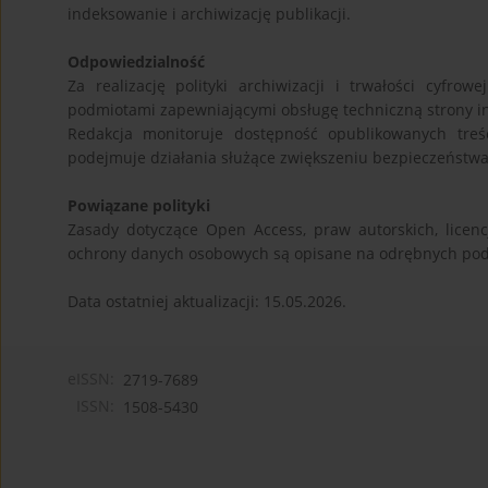
indeksowanie i archiwizację publikacji.
Odpowiedzialność
Za realizację polityki archiwizacji i trwałości cy
podmiotami zapewniającymi obsługę techniczną strony i
Redakcja monitoruje dostępność opublikowanych treśc
podejmuje działania służące zwiększeniu bezpieczeństwa, 
Powiązane polityki
Zasady dotyczące Open Access, praw autorskich, licenc
ochrony danych osobowych są opisane na odrębnych pod
Data ostatniej aktualizacji: 15.05.2026.
eISSN:
2719-7689
ISSN:
1508-5430