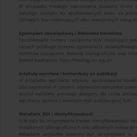
W przypadku trwałego zaprzestania działania strony
dalszego dostępu do opublikowanych treści za pośred
cyfrowych, baz indeksujących albo zewnętrznych usług dł
Egzemplarz obowiązkowy i Biblioteka Narodowa
Opublikowane numery czasopisma SLW, obejmujące pełne
ramach polskiego systemu egzemplarza obowiązkowego. 
numerów czasopisma. Rekordy bibliograficzne oraz info
Rekord katalogowy: https://katalogi.bn.org.pl/
Artykuły wycofane i komunikaty po publikacji
W przypadku wycofania artykułu, opublikowania korekt
albo expression of concern, odpowiedni komunikat powin
Artykuł wycofany pozostaje dostępny dla celów archi
wycofania, zgodnie z zasadami etyki publikacyjnej SLW.
Metadane, DOI i identyfikowalność
SLW dąży do utrzymywania trwałej identyfikowalności op
metadanych bibliograficznych oraz aktualnych linków do 
Metadane artykułów powinny być utrzymywane w spos