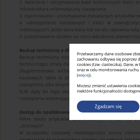
2. tworzenie i utrzymywanie kopii technicznych treśc
infrastrukturę informatyczną czasopisma;
3. rejestrowanie i utrzymywanie metadanych artykułów or
4. udostępnianie metadanych i treści w zewnętrznych
indeksujących, jeżeli dana baza lub serwis zapewnia taką
5. podejmowanie działań na rzecz wdrożenia zewnętrzneg
Backup techniczny a długoterminowa archiwizacja
Przetwarzamy dane osobowe zbiera
Backup techniczny służy przywróceniu działania strony
zachowaniu odbywa się poprzez d
technicznego, utraty danych lub przerwy w działaniu sys
cookies (tzw. ciasteczka). Dane, w
oraz w celu monitorowania ruchu
Długoterminowa archiwizacja cyfrowa ma szerszy ce
(
więcej
).
naukowych także w przypadku migracji platformy, zmian
czasopisma albo innych okoliczności mogących ograniczyć
Możesz zmienić ustawienia cookie
niektóre funkcjonalności dostępne
SLW dąży do tego, aby opublikowane artykuły były za
rozwiązania wspierające długoterminową dostępność do
Zgadzam się
Dostęp do opublikowanych treści
Pełne teksty artykułów opublikowanych w SLW są do
„Archiwum”.
W przypadku czasowej niedostępności strony intern
zmierzające do przywrócenia dostępu do pełnych tekstó