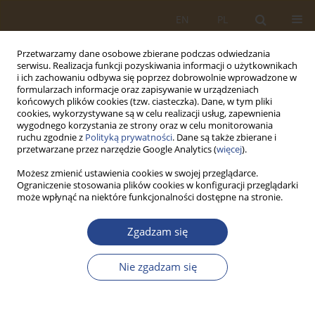
EN
PL
Przetwarzamy dane osobowe zbierane podczas odwiedzania
serwisu. Realizacja funkcji pozyskiwania informacji o użytkownikach
i ich zachowaniu odbywa się poprzez dobrowolnie wprowadzone w
formularzach informacje oraz zapisywanie w urządzeniach
końcowych plików cookies (tzw. ciasteczka). Dane, w tym pliki
cookies, wykorzystywane są w celu realizacji usług, zapewnienia
wygodnego korzystania ze strony oraz w celu monitorowania
ruchu zgodnie z
Polityką prywatności
. Dane są także zbierane i
przetwarzane przez narzędzie Google Analytics (
więcej
).
Możesz zmienić ustawienia cookies w swojej przeglądarce.
Ograniczenie stosowania plików cookies w konfiguracji przeglądarki
2/2020 vol. 53
może wpłynąć na niektóre funkcjonalności dostępne na stronie.
ARTYKUŁ ORYGINALNY
Zgadzam się
BEZPIECZEŃSTWO W RUCHU
Nie zgadzam się
DROGOWYM