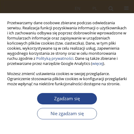
EN
PL
Przetwarzamy dane osobowe zbierane podczas odwiedzania
serwisu. Realizacja funkcji pozyskiwania informacji o użytkownikach
i ich zachowaniu odbywa się poprzez dobrowolnie wprowadzone w
formularzach informacje oraz zapisywanie w urządzeniach
końcowych plików cookies (tzw. ciasteczka). Dane, w tym pliki
cookies, wykorzystywane są w celu realizacji usług, zapewnienia
wygodnego korzystania ze strony oraz w celu monitorowania
ruchu zgodnie z
Polityką prywatności
. Dane są także zbierane i
przetwarzane przez narzędzie Google Analytics (
więcej
).
Możesz zmienić ustawienia cookies w swojej przeglądarce.
Ograniczenie stosowania plików cookies w konfiguracji przeglądarki
Wytyczne dla autorów
może wpłynąć na niektóre funkcjonalności dostępne na stronie.
Zakres i typy tekstów
Zgadzam się
SLW publikuje artykuły oryginalne, artykuły przeglądowe,
studia przypadków oraz inne formy wskazane przez Redakcję,
Nie zgadzam się
jeżeli zawierają wyraźny wkład do logistyki, systemów
logistycznych, łańcuchów dostaw, gotowości, odporności lub
zarządzania logistycznego. Szczegółowy profil czasopisma