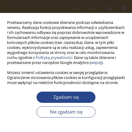
EN
PL
Przetwarzamy dane osobowe zbierane podczas odwiedzania
serwisu. Realizacja funkcji pozyskiwania informacji o użytkownikach
i ich zachowaniu odbywa się poprzez dobrowolnie wprowadzone w
formularzach informacje oraz zapisywanie w urządzeniach
końcowych plików cookies (tzw. ciasteczka). Dane, w tym pliki
cookies, wykorzystywane są w celu realizacji usług, zapewnienia
wygodnego korzystania ze strony oraz w celu monitorowania
ruchu zgodnie z
Polityką prywatności
. Dane są także zbierane i
przetwarzane przez narzędzie Google Analytics (
więcej
).
Możesz zmienić ustawienia cookies w swojej przeglądarce.
Ograniczenie stosowania plików cookies w konfiguracji przeglądarki
1/2019 vol. 50
może wpłynąć na niektóre funkcjonalności dostępne na stronie.
ARTYKUŁ ORYGINALNY
Zgadzam się
WYJĄTKOWE KWESTIE
Nie zgadzam się
LOGISTYKI WOJSKOWEJ NA