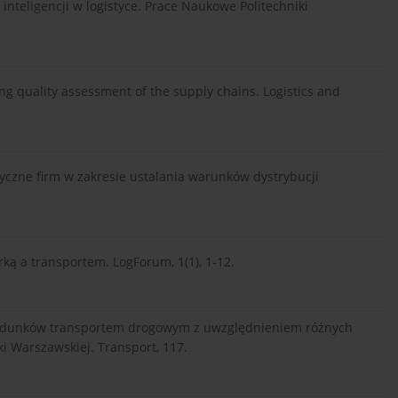
j inteligencji w logistyce. Prace Naukowe Politechniki
eling quality assessment of the supply chains. Logistics and
ktyczne firm w zakresie ustalania warunków dystrybucji
ką a transportem. LogForum, 1(1), 1-12.
u ładunków transportem drogowym z uwzględnieniem różnych
i Warszawskiej. Transport, 117.