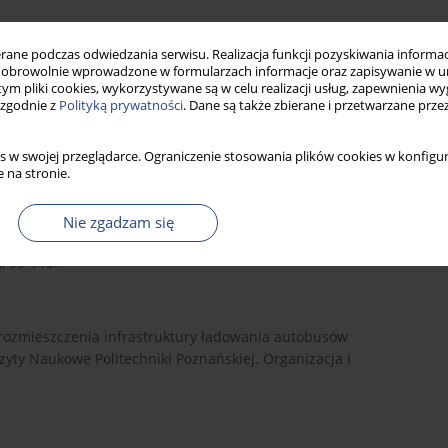
niu optymalnej trasy–Wybrane algorytmy w zastosowaniu do
ne podczas odwiedzania serwisu. Realizacja funkcji pozyskiwania informacj
e selected algorithms applicable to the traveling salesman
obrowolnie wprowadzone w formularzach informacje oraz zapisywanie w u
 tym pliki cookies, wykorzystywane są w celu realizacji usług, zapewnienia 
 zgodnie z
Polityką prywatności
. Dane są także zbierane i przetwarzane prze
s w swojej przeglądarce. Ograniczenie stosowania plików cookies w konfigur
Logistics. Gospodarka Materiałowa i Logistyka, 5, 258-271.
 na stronie.
Nie zgadzam się
ejskiego systemu transportowego Carsharing w modelu Free-
, 99-115.
oda rozmieszczenia infrastruktury ładowania autobusów
yty Naukowe Politechniki Poznańskiej. Organizacja i