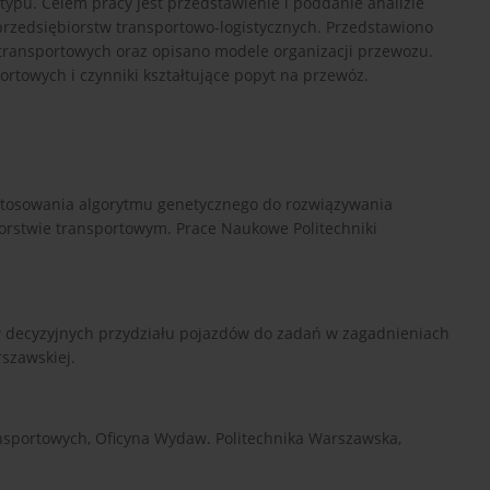
 typu. Celem pracy jest przedstawienie i poddanie analizie
rzedsiębiorstw transportowo-logistycznych. Przedstawiono
transportowych oraz opisano modele organizacji przewozu.
rtowych i czynniki kształtujące popyt na przewóz.
zastosowania algorytmu genetycznego do rozwiązywania
rstwie transportowym. Prace Naukowe Politechniki
ów decyzyjnych przydziału pojazdów do zadań w zagadnieniach
szawskiej.
nsportowych, Oficyna Wydaw. Politechnika Warszawska,