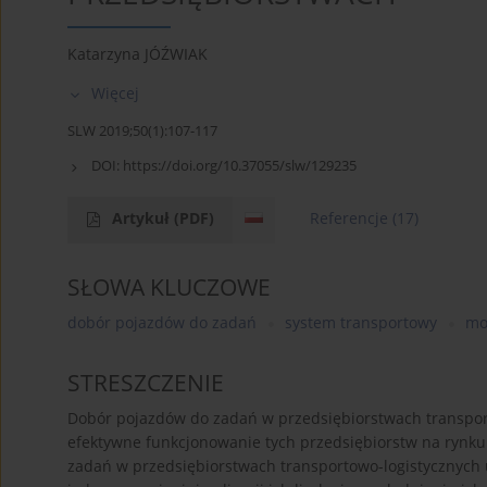
Katarzyna JÓŹWIAK
Więcej
SLW 2019;50(1):107-117
DOI:
https://doi.org/10.37055/slw/129235
Artykuł
(PDF)
Referencje
(17)
SŁOWA KLUCZOWE
dobór pojazdów do zadań
system transportowy
mo
STRESZCZENIE
Dobór pojazdów do zadań w przedsiębiorstwach transpor
efektywne funkcjonowanie tych przedsiębiorstw na rynk
zadań w przedsiębiorstwach transportowo-logistycznych 