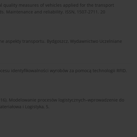
al quality measures of vehicles applied for the transport
ods. Maintenance and reliability. ISSN, 1507-2711. 20
yjne aspekty transportu. Bydgoszcz, Wydawnictwo Uczelniane
procesu identyfikowalności wyrobów za pomocą technologii RFID.
A. (2016). Modelowanie procesów logistycznych–wprowadzenie do
riałowa i Logistyka, 5.