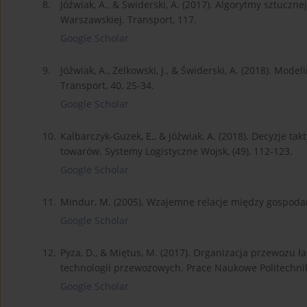
8.
Jóźwiak, A., & Świderski, A. (2017). Algorytmy sztuczne
Warszawskiej. Transport, 117.
Google Scholar
9.
Jóźwiak, A., Zelkowski, J., & Świderski, A. (2018). Mod
Transport, 40, 25-34.
Google Scholar
10.
Kalbarczyk-Guzek, E., & Jóźwiak, A. (2018). Decyzje ta
towarów. Systemy Logistyczne Wojsk, (49), 112-123.
Google Scholar
11.
Mindur, M. (2005). Wzajemne relacje między gospodar
Google Scholar
12.
Pyza, D., & Miętus, M. (2017). Organizacja przewoz
technologii przewozowych. Prace Naukowe Politechnik
Google Scholar