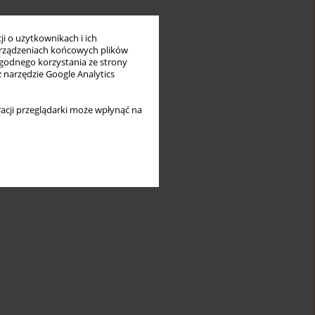
i o użytkownikach i ich
rządzeniach końcowych plików
wygodnego korzystania ze strony
z narzędzie Google Analytics
acji przeglądarki może wpłynąć na