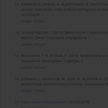
13.
Świderski, A., Jóźwiak, A., & Jachimowski, R. Operation
services evaluation using artificial intelligence meth
(2):2920299
Google Scholar
14.
Urbanyi-Popiołek, I. (2013). Ekonomiczne i organizac
Wyższej Szkoły Gospodarki w Bydgoszczy.
Google Scholar
15.
Waśniewski, T. R., & Ślaski, P. (2018). Modelowanie 
Gospodarka Materiałowa i Logistyka, 5.
Google Scholar
16.
Zelkowski, J., Gontarczyk, M., Kijek, M., & Jóźwiak, 
problematyki podobieństwa procesów. Gospodarka Mate
Google Scholar
17.
https://trans.info/pl/polski-t...
(12.03.2019)