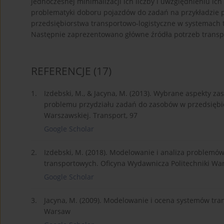
jednoczesnej minimalizacji ich liczby i uwzględnieniu ich
problematyki doboru pojazdów do zadań na przykładzie p
przedsiębiorstwa transportowo-logistyczne w systemach 
Następnie zaprezentowano główne źródła potrzeb transpo
REFERENCJE
(17)
1.
Izdebski, M., & Jacyna, M. (2013). Wybrane aspekty 
problemu przydziału zadań do zasobów w przedsiębio
Warszawskiej. Transport, 97
Google Scholar
2.
Izdebski, M. (2018). Modelowanie i analiza problem
transportowych. Oficyna Wydawnicza Politechniki War
Google Scholar
3.
Jacyna, M. (2009). Modelowanie i ocena systemów tra
Warsaw