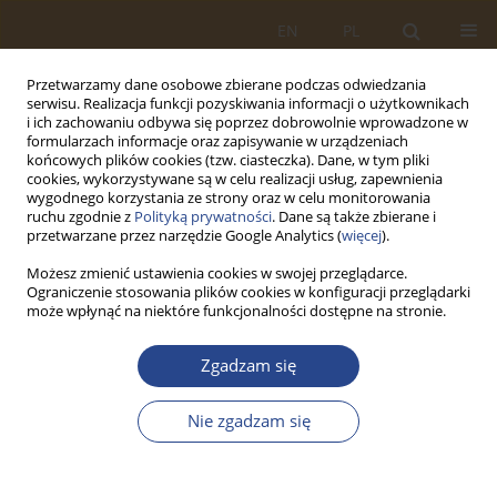
EN
PL
Przetwarzamy dane osobowe zbierane podczas odwiedzania
serwisu. Realizacja funkcji pozyskiwania informacji o użytkownikach
i ich zachowaniu odbywa się poprzez dobrowolnie wprowadzone w
formularzach informacje oraz zapisywanie w urządzeniach
końcowych plików cookies (tzw. ciasteczka). Dane, w tym pliki
cookies, wykorzystywane są w celu realizacji usług, zapewnienia
wygodnego korzystania ze strony oraz w celu monitorowania
ruchu zgodnie z
Polityką prywatności
. Dane są także zbierane i
przetwarzane przez narzędzie Google Analytics (
więcej
).
Możesz zmienić ustawienia cookies w swojej przeglądarce.
Ograniczenie stosowania plików cookies w konfiguracji przeglądarki
2/2017 vol. 47
może wpłynąć na niektóre funkcjonalności dostępne na stronie.
ARTYKUŁ ORYGINALNY
Zgadzam się
THE CONCEPT OF THREAT
Nie zgadzam się
MODEL IN THE ASPECT OF