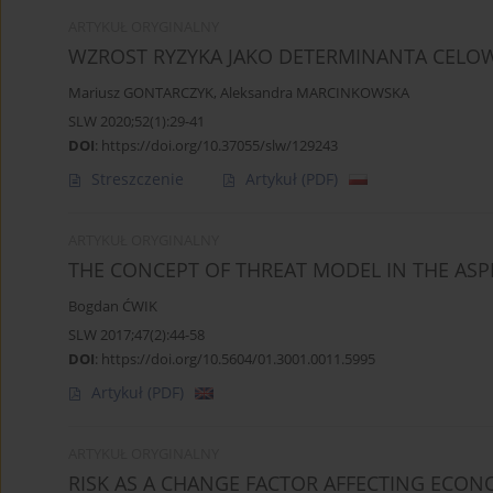
ARTYKUŁ ORYGINALNY
WZROST RYZYKA JAKO DETERMINANTA CELO
Mariusz GONTARCZYK
,
Aleksandra MARCINKOWSKA
SLW 2020;52(1):29-41
DOI
:
https://doi.org/10.37055/slw/129243
Streszczenie
Artykuł
(PDF)
ARTYKUŁ ORYGINALNY
THE CONCEPT OF THREAT MODEL IN THE ASPE
Bogdan ĆWIK
SLW 2017;47(2):44-58
DOI
:
https://doi.org/10.5604/01.3001.0011.5995
Artykuł
(PDF)
ARTYKUŁ ORYGINALNY
RISK AS A CHANGE FACTOR AFFECTING ECONO