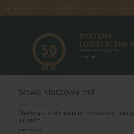
Aktualny numer
Archiwum
O SLW
Dla auto
Słowo kluczowe
risk
ARTYKUŁ ORYGINALNY
Challenges and threats to military road transp
situation
Tomasz Iwan