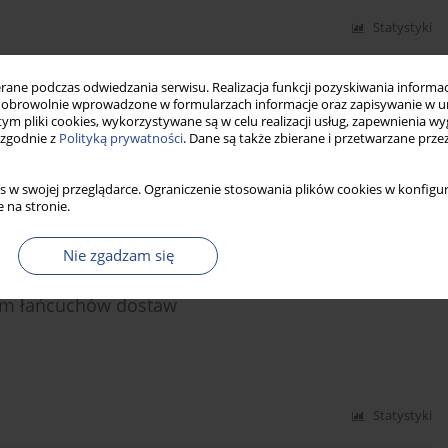
Statystyki
ne podczas odwiedzania serwisu. Realizacja funkcji pozyskiwania informacj
obrowolnie wprowadzone w formularzach informacje oraz zapisywanie w u
 tym pliki cookies, wykorzystywane są w celu realizacji usług, zapewnienia 
 zgodnie z
Polityką prywatności
. Dane są także zbierane i przetwarzane prze
s w swojej przeglądarce. Ograniczenie stosowania plików cookies w konfigur
 na stronie.
Statystyki
Nie zgadzam się
em łańcuchów dostaw
Statystyki