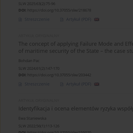
SLW 2025;63(2):75-96
DOI
:
https://doi.org/10.37055/slw/218678
Streszczenie
Artykuł
(PDF)
ARTYKUŁ ORYGINALNY
The concept of applying Failure Mode and Effec
of maritime security of the State – the case s
Bohdan Pac
SLW 2024;61(2):147-170
DOI
:
https://doi.org/10.37055/slw/203442
Streszczenie
Artykuł
(PDF)
ARTYKUŁ ORYGINALNY
Identyfikacja i ocena elementów ryzyka wspó
Ewa Staniewska
SLW 2022;56(1):113-126
DOI
:
https://doi.org/10.37055/slw/155070