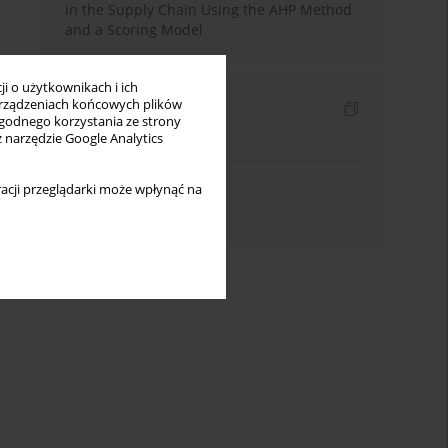
in the Supply Chain Using the AHP Method
and a Scoring Model
i o użytkownikach i ich
rządzeniach końcowych plików
Indeksy
wygodnego korzystania ze strony
z narzędzie Google Analytics
Indeks słów kluczowych
Indeks dziedzin
acji przeglądarki może wpłynąć na
Indeks autorów