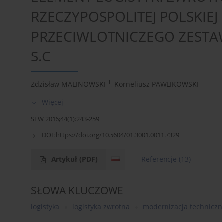
RZECZYPOSPOLITEJ POLSKIEJ
PRZECIWLOTNICZEGO ZESTA
S.C
1
Zdzisław MALINOWSKI
,
Korneliusz PAWLIKOWSKI
Więcej
SLW 2016;44(1):243-259
DOI:
https://doi.org/10.5604/01.3001.0011.7329
Artykuł
(PDF)
Referencje
(13)
SŁOWA KLUCZOWE
logistyka
logistyka zwrotna
modernizacja technicz