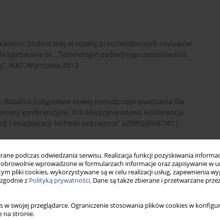
 Akademii Technicznej w rozwój przeciwlotniczych zestawów
a Najgebauera pt. „Technologie podwójnego zastosowania.
j”, WAT, Warszawa 2012.
ik D.: Badania poligonowe nowej metody naprowadzania dla
eriały konferencyjne, XVII Międzynarodowa Konferencja
i i eksploatacji techniki uzbrojenia” UZBROJENIE’2011,
ne podczas odwiedzania serwisu. Realizacja funkcji pozyskiwania informacj
obrowolnie wprowadzone w formularzach informacje oraz zapisywanie w u
: Modernizacja układu ADCzM stacji SNR-125SC, Zeszyty Naukowe
 tym pliki cookies, wykorzystywane są w celu realizacji usług, zapewnienia 
 zgodnie z
Polityką prywatności
. Dane są także zbierane i przetwarzane prze
nia 2008.
s w swojej przeglądarce. Ograniczenie stosowania plików cookies w konfigur
 na stronie.
Stabilizacja częstotliwości pracy nadajnika stacji naprowadzania