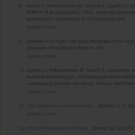
8.
Rodzik D., Podciechowski M., Sienicki K., Żygadło S.: 
RSWP P-18 ze stacją SNR S-125SC, materiały konfere
wytwarzania i eksploatacji, 9-13 maja Jurata 2005.
Google Scholar
9.
Uchwała nr 217 poz.1183 Rady Ministrów z dnia 24 g
odpadami 2014”,Monitor Polski nr 101.
Google Scholar
10.
Żygadło S., Podciechowski M., Rodzik D.: Deszyfrato
materiały konferencyjne, XVII Międzynarodowa Konfer
i eksploatacji techniki uzbrojenia”, Pułtusk, Dom Polon
Google Scholar
11.
http://www.wze.com.pl/index.ph...
, [dostęp: 12.12.201
Google Scholar
12.
http://infowsparcie.net/wria/o...
[dostęp: 22.12.2015r.