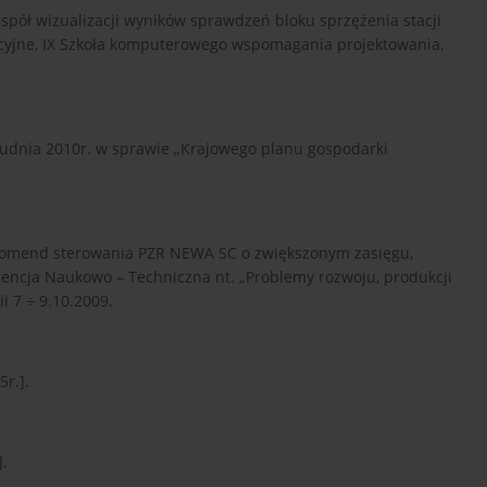
Zespół wizualizacji wyników sprawdzeń bloku sprzężenia stacji
ncyjne, IX Szkoła komputerowego wspomagania projektowania,
rudnia 2010r. w sprawie „Krajowego planu gospodarki
r komend sterowania PZR NEWA SC o zwiększonym zasięgu,
encja Naukowo – Techniczna nt. „Problemy rozwoju, produkcji
ii 7 ÷ 9.10.2009.
5r.].
].