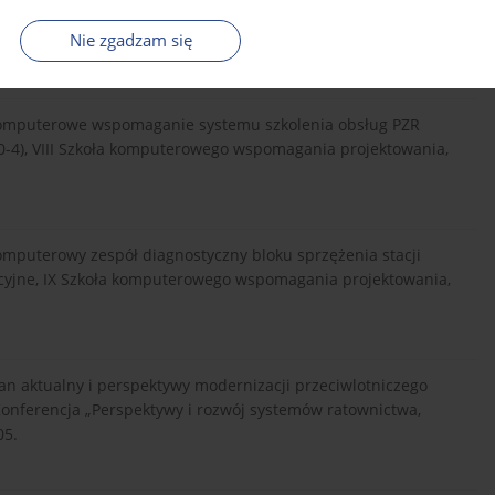
cek i inni, nt. „Naukowe aspekty techniki uzbrojenia i
Nie zgadzam się
.: Komputerowe wspomaganie systemu szkolenia obsług PZR
0-4), VIII Szkoła komputerowego wspomagania projektowania,
 Komputerowy zespół diagnostyczny bloku sprzężenia stacji
ncyjne, IX Szkoła komputerowego wspomagania projektowania,
 Stan aktualny i perspektywy modernizacji przeciwlotniczego
nferencja „Perspektywy i rozwój systemów ratownictwa,
05.