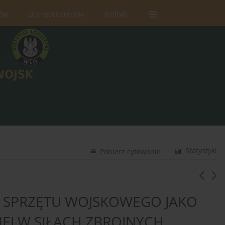
rów
Dla recenzentów
Polityki
Statystyki
Pobierz cytowanie
 SPRZĘTU WOJSKOWEGO JAKO
EJ W SIŁACH ZBROJNYCH