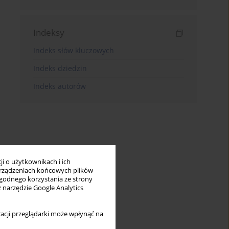
Indeksy
Indeks słów kluczowych
Indeks dziedzin
Indeks autorów
i o użytkownikach i ich
rządzeniach końcowych plików
wygodnego korzystania ze strony
z narzędzie Google Analytics
acji przeglądarki może wpłynąć na