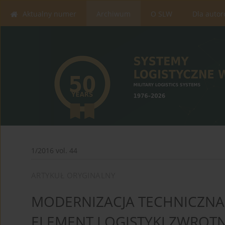
Aktualny numer
Archiwum
O SLW
Dla auto
1/2016 vol. 44
ARTYKUŁ ORYGINALNY
MODERNIZACJA TECHNICZNA
ELEMENT LOGISTYKI ZWROTN