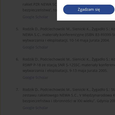
rakiet PZR NEWA SC, praca zbiorowa pod redakcją J. Ga
Zgadzam się
bezpieczeństwa”, tom I, Warszawa 2008.
Google Scholar
5.
Rodzik D., Podciechowski M., Sienicki K., Żygadło S
NEWA S.C., materiały konferencyjne (ISBN 83-89399-5
wytwarzania i eksploatacji, 10-14 maja Jurata 2004.
Google Scholar
6.
Rodzik D., Podciechowski M., Sienicki K., Żygadło S.:
RSWP P-18 ze stacją SNR S-125SC, materiały konfere
wytwarzania i eksploatacji, 9-13 maja Jurata 2005.
Google Scholar
7.
Rodzik D., Podciechowski M., Sienicki K., Żygadło S.:
zestawu rakietowego NEWA S.C., V Międzynarodowa Ko
bezpieczeństwa i obronności w XXI wieku”. Gdynia 20
Google Scholar