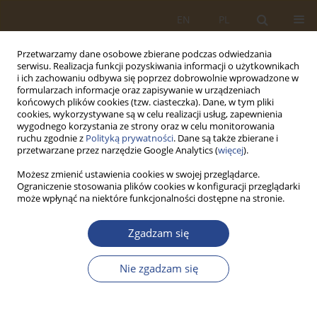
EN
PL
Przetwarzamy dane osobowe zbierane podczas odwiedzania
serwisu. Realizacja funkcji pozyskiwania informacji o użytkownikach
i ich zachowaniu odbywa się poprzez dobrowolnie wprowadzone w
formularzach informacje oraz zapisywanie w urządzeniach
końcowych plików cookies (tzw. ciasteczka). Dane, w tym pliki
cookies, wykorzystywane są w celu realizacji usług, zapewnienia
wygodnego korzystania ze strony oraz w celu monitorowania
ruchu zgodnie z
Polityką prywatności
. Dane są także zbierane i
przetwarzane przez narzędzie Google Analytics (
więcej
).
Możesz zmienić ustawienia cookies w swojej przeglądarce.
Ograniczenie stosowania plików cookies w konfiguracji przeglądarki
2/2018 vol. 49
może wpłynąć na niektóre funkcjonalności dostępne na stronie.
ARTYKUŁ ORYGINALNY
Zgadzam się
DECYZJE TAKTYCZNE FIRM W
Nie zgadzam się
ZAKRESIE USTALANIA