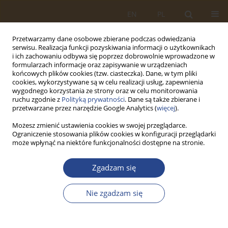
EN
PL
Przetwarzamy dane osobowe zbierane podczas odwiedzania
serwisu. Realizacja funkcji pozyskiwania informacji o użytkownikach
i ich zachowaniu odbywa się poprzez dobrowolnie wprowadzone w
formularzach informacje oraz zapisywanie w urządzeniach
końcowych plików cookies (tzw. ciasteczka). Dane, w tym pliki
cookies, wykorzystywane są w celu realizacji usług, zapewnienia
wygodnego korzystania ze strony oraz w celu monitorowania
ruchu zgodnie z
Polityką prywatności
. Dane są także zbierane i
przetwarzane przez narzędzie Google Analytics (
więcej
).
Możesz zmienić ustawienia cookies w swojej przeglądarce.
Ograniczenie stosowania plików cookies w konfiguracji przeglądarki
1/2018 vol. 48
może wpłynąć na niektóre funkcjonalności dostępne na stronie.
ARTYKUŁ ORYGINALNY
Zgadzam się
ADMINISTRATOR DANYCH
Nie zgadzam się
OSOBOWYCH JAKO PODMIOT