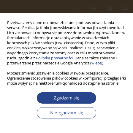
EN
PL
Przetwarzamy dane osobowe zbierane podczas odwiedzania
serwisu. Realizacja funkcji pozyskiwania informacji o użytkownikach
i ich zachowaniu odbywa się poprzez dobrowolnie wprowadzone w
formularzach informacje oraz zapisywanie w urządzeniach
końcowych plików cookies (tzw. ciasteczka). Dane, w tym pliki
cookies, wykorzystywane są w celu realizacji usług, zapewnienia
wygodnego korzystania ze strony oraz w celu monitorowania
ruchu zgodnie z
Polityką prywatności
. Dane są także zbierane i
przetwarzane przez narzędzie Google Analytics (
więcej
).
Możesz zmienić ustawienia cookies w swojej przeglądarce.
Ograniczenie stosowania plików cookies w konfiguracji przeglądarki
2/2022 vol. 57
może wpłynąć na niektóre funkcjonalności dostępne na stronie.
ARTYKUŁ ORYGINALNY
Zgadzam się
Światowy program
Nie zgadzam się
żywnościowy w globalnym