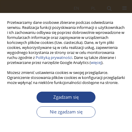
EN
PL
Przetwarzamy dane osobowe zbierane podczas odwiedzania
serwisu. Realizacja funkcji pozyskiwania informacji o użytkownikach
i ich zachowaniu odbywa się poprzez dobrowolnie wprowadzone w
formularzach informacje oraz zapisywanie w urządzeniach
końcowych plików cookies (tzw. ciasteczka). Dane, w tym pliki
cookies, wykorzystywane są w celu realizacji usług, zapewnienia
wygodnego korzystania ze strony oraz w celu monitorowania
ruchu zgodnie z
Polityką prywatności
. Dane są także zbierane i
przetwarzane przez narzędzie Google Analytics (
więcej
).
Możesz zmienić ustawienia cookies w swojej przeglądarce.
Ograniczenie stosowania plików cookies w konfiguracji przeglądarki
2/2022 vol. 57
może wpłynąć na niektóre funkcjonalności dostępne na stronie.
ARTYKUŁ ORYGINALNY
Zgadzam się
Neo-instytucjonalne
Nie zgadzam się
postrzeganie