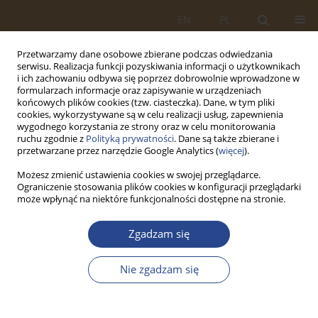
EN
PL
Przetwarzamy dane osobowe zbierane podczas odwiedzania
serwisu. Realizacja funkcji pozyskiwania informacji o użytkownikach
i ich zachowaniu odbywa się poprzez dobrowolnie wprowadzone w
formularzach informacje oraz zapisywanie w urządzeniach
końcowych plików cookies (tzw. ciasteczka). Dane, w tym pliki
cookies, wykorzystywane są w celu realizacji usług, zapewnienia
wygodnego korzystania ze strony oraz w celu monitorowania
ruchu zgodnie z
Polityką prywatności
. Dane są także zbierane i
przetwarzane przez narzędzie Google Analytics (
więcej
).
Możesz zmienić ustawienia cookies w swojej przeglądarce.
Ograniczenie stosowania plików cookies w konfiguracji przeglądarki
Słowo kluczowe
definicje
może wpłynąć na niektóre funkcjonalności dostępne na stronie.
ARTYKUŁ ORYGINALNY
Zgadzam się
PRÓBA FORMALIZACJI PODSTAWOWYCH POJĘĆ I
DEFINICJI Z OBSZARU ZARZĄDZANIA LOGISTYKĄ
Nie zgadzam się
Krzysztof FICOŃ
SLW 2018;48(1):54-77