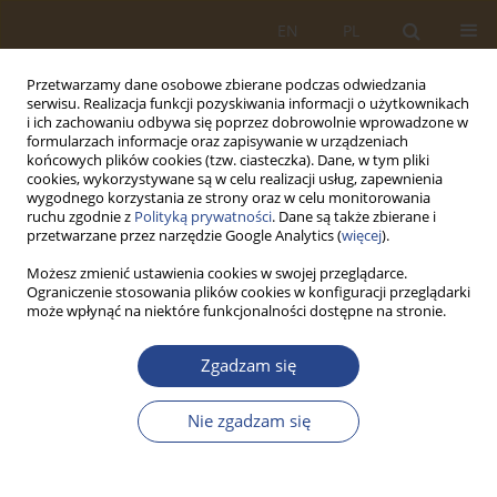
EN
PL
Przetwarzamy dane osobowe zbierane podczas odwiedzania
serwisu. Realizacja funkcji pozyskiwania informacji o użytkownikach
i ich zachowaniu odbywa się poprzez dobrowolnie wprowadzone w
formularzach informacje oraz zapisywanie w urządzeniach
końcowych plików cookies (tzw. ciasteczka). Dane, w tym pliki
cookies, wykorzystywane są w celu realizacji usług, zapewnienia
wygodnego korzystania ze strony oraz w celu monitorowania
ruchu zgodnie z
Polityką prywatności
. Dane są także zbierane i
przetwarzane przez narzędzie Google Analytics (
więcej
).
Możesz zmienić ustawienia cookies w swojej przeglądarce.
Ograniczenie stosowania plików cookies w konfiguracji przeglądarki
1/2023 vol. 58
może wpłynąć na niektóre funkcjonalności dostępne na stronie.
ARTYKUŁ ORYGINALNY
Zgadzam się
Planning and implementation
Nie zgadzam się
procedures of Armed Forces’