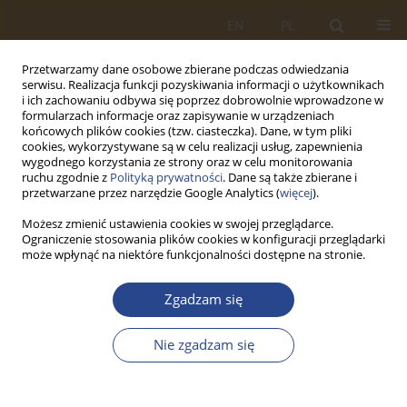
EN
PL
Przetwarzamy dane osobowe zbierane podczas odwiedzania
serwisu. Realizacja funkcji pozyskiwania informacji o użytkownikach
i ich zachowaniu odbywa się poprzez dobrowolnie wprowadzone w
formularzach informacje oraz zapisywanie w urządzeniach
końcowych plików cookies (tzw. ciasteczka). Dane, w tym pliki
cookies, wykorzystywane są w celu realizacji usług, zapewnienia
wygodnego korzystania ze strony oraz w celu monitorowania
ruchu zgodnie z
Polityką prywatności
. Dane są także zbierane i
przetwarzane przez narzędzie Google Analytics (
więcej
).
Możesz zmienić ustawienia cookies w swojej przeglądarce.
Ograniczenie stosowania plików cookies w konfiguracji przeglądarki
1/2026 vol. 64
może wpłynąć na niektóre funkcjonalności dostępne na stronie.
ARTYKUŁ ORYGINALNY
Zgadzam się
Cybersecurity Risk Assessment
Nie zgadzam się
of Suppliers in the Supply Chain