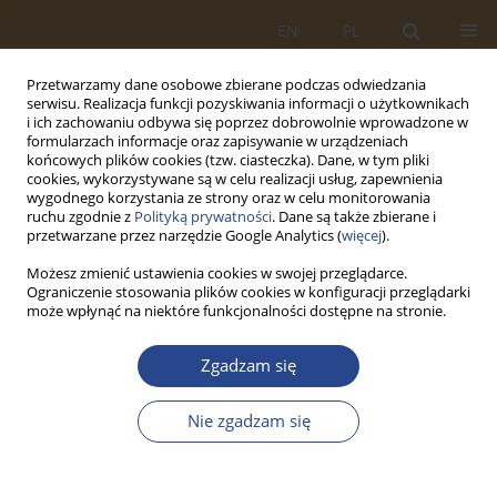
EN
PL
Przetwarzamy dane osobowe zbierane podczas odwiedzania
serwisu. Realizacja funkcji pozyskiwania informacji o użytkownikach
i ich zachowaniu odbywa się poprzez dobrowolnie wprowadzone w
formularzach informacje oraz zapisywanie w urządzeniach
końcowych plików cookies (tzw. ciasteczka). Dane, w tym pliki
cookies, wykorzystywane są w celu realizacji usług, zapewnienia
wygodnego korzystania ze strony oraz w celu monitorowania
ruchu zgodnie z
Polityką prywatności
. Dane są także zbierane i
przetwarzane przez narzędzie Google Analytics (
więcej
).
Możesz zmienić ustawienia cookies w swojej przeglądarce.
Ograniczenie stosowania plików cookies w konfiguracji przeglądarki
2/2024 vol. 61
może wpłynąć na niektóre funkcjonalności dostępne na stronie.
ARTYKUŁ PRZEGLĄDOWY
Zgadzam się
Elements of logistics in the
Nie zgadzam się
diagnostic strategy of military