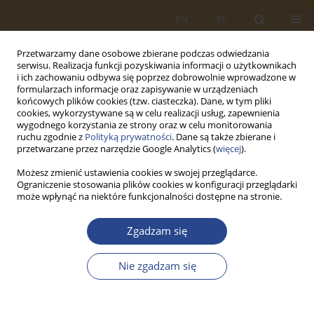
EN
PL
Przetwarzamy dane osobowe zbierane podczas odwiedzania
serwisu. Realizacja funkcji pozyskiwania informacji o użytkownikach
i ich zachowaniu odbywa się poprzez dobrowolnie wprowadzone w
formularzach informacje oraz zapisywanie w urządzeniach
końcowych plików cookies (tzw. ciasteczka). Dane, w tym pliki
cookies, wykorzystywane są w celu realizacji usług, zapewnienia
wygodnego korzystania ze strony oraz w celu monitorowania
ruchu zgodnie z
Polityką prywatności
. Dane są także zbierane i
przetwarzane przez narzędzie Google Analytics (
więcej
).
Możesz zmienić ustawienia cookies w swojej przeglądarce.
Ograniczenie stosowania plików cookies w konfiguracji przeglądarki
Słowo kluczowe
Keywords:
może wpłynąć na niektóre funkcjonalności dostępne na stronie.
logistics
Zgadzam się
ARTYKUŁ PRZEGLĄDOWY
Nie zgadzam się
Elements of logistics in the diagnostic strategy of
military vehicle operation