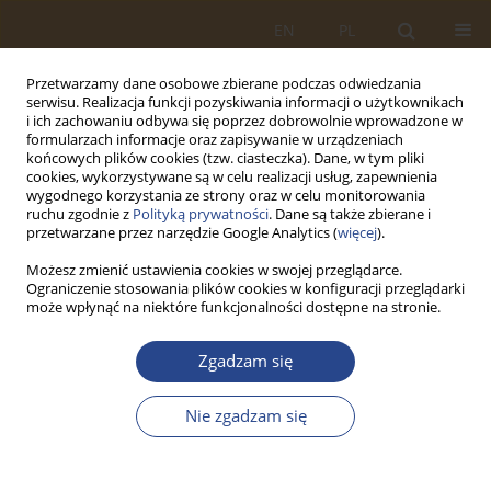
EN
PL
Przetwarzamy dane osobowe zbierane podczas odwiedzania
serwisu. Realizacja funkcji pozyskiwania informacji o użytkownikach
i ich zachowaniu odbywa się poprzez dobrowolnie wprowadzone w
formularzach informacje oraz zapisywanie w urządzeniach
końcowych plików cookies (tzw. ciasteczka). Dane, w tym pliki
cookies, wykorzystywane są w celu realizacji usług, zapewnienia
wygodnego korzystania ze strony oraz w celu monitorowania
ruchu zgodnie z
Polityką prywatności
. Dane są także zbierane i
przetwarzane przez narzędzie Google Analytics (
więcej
).
Możesz zmienić ustawienia cookies w swojej przeglądarce.
Ograniczenie stosowania plików cookies w konfiguracji przeglądarki
Autor
Bahadır Eyit
może wpłynąć na niektóre funkcjonalności dostępne na stronie.
Zgadzam się
ARTYKUŁ ORYGINALNY
Bibliometric Analysis of Project Logistics in
Nie zgadzam się
Maritime Transport
Murat Yorulmaz
,
Bahadır Eyit
,
Ayşe Taş
SLW 2026;64(1):175-194