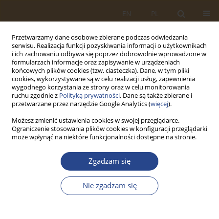
EN
PL
Przetwarzamy dane osobowe zbierane podczas odwiedzania
serwisu. Realizacja funkcji pozyskiwania informacji o użytkownikach
i ich zachowaniu odbywa się poprzez dobrowolnie wprowadzone w
formularzach informacje oraz zapisywanie w urządzeniach
końcowych plików cookies (tzw. ciasteczka). Dane, w tym pliki
cookies, wykorzystywane są w celu realizacji usług, zapewnienia
wygodnego korzystania ze strony oraz w celu monitorowania
ruchu zgodnie z
Polityką prywatności
. Dane są także zbierane i
przetwarzane przez narzędzie Google Analytics (
więcej
).
Możesz zmienić ustawienia cookies w swojej przeglądarce.
Ograniczenie stosowania plików cookies w konfiguracji przeglądarki
Autor
Jarosław Zelkowski
może wpłynąć na niektóre funkcjonalności dostępne na stronie.
ARTYKUŁ ORYGINALNY
Zgadzam się
OPAKOWANIA W TRANSPORCIE LOTNICZYM
Nie zgadzam się
Jarosław ZELKOWSKI
,
Paola KOŁODZIEJ
SLW 2018;49(2):246-257
DOI
:
https://doi.org/10.5604/01.3001.0012.7449