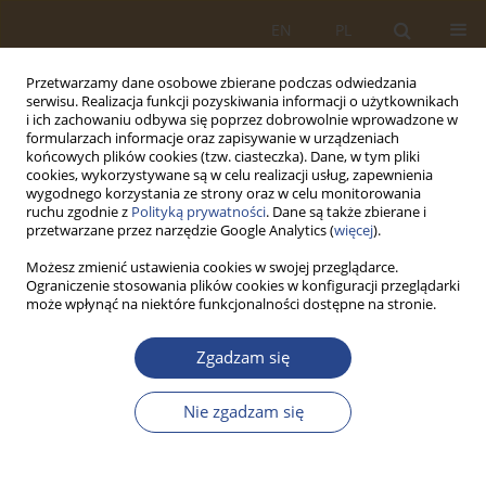
EN
PL
Przetwarzamy dane osobowe zbierane podczas odwiedzania
serwisu. Realizacja funkcji pozyskiwania informacji o użytkownikach
i ich zachowaniu odbywa się poprzez dobrowolnie wprowadzone w
formularzach informacje oraz zapisywanie w urządzeniach
końcowych plików cookies (tzw. ciasteczka). Dane, w tym pliki
cookies, wykorzystywane są w celu realizacji usług, zapewnienia
wygodnego korzystania ze strony oraz w celu monitorowania
ruchu zgodnie z
Polityką prywatności
. Dane są także zbierane i
przetwarzane przez narzędzie Google Analytics (
więcej
).
Możesz zmienić ustawienia cookies w swojej przeglądarce.
Ograniczenie stosowania plików cookies w konfiguracji przeglądarki
Autor
Anton Lisnik
może wpłynąć na niektóre funkcjonalności dostępne na stronie.
Zgadzam się
ARTYKUŁ ORYGINALNY
Adaptacja wybranych rozwiązań cyfrowych w
Nie zgadzam się
obszarze logistyki wojskowej
Anton Lisnik
,
Arkadiusz Chomacki
,
Anna Borucka
,
Rafał Parczewski
,
Grzegorz Markiewicz
,
Anna Pęzioł