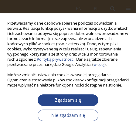
EN
PL
Przetwarzamy dane osobowe zbierane podczas odwiedzania
serwisu. Realizacja funkcji pozyskiwania informacji o użytkownikach
i ich zachowaniu odbywa się poprzez dobrowolnie wprowadzone w
formularzach informacje oraz zapisywanie w urządzeniach
końcowych plików cookies (tzw. ciasteczka). Dane, w tym pliki
cookies, wykorzystywane są w celu realizacji usług, zapewnienia
wygodnego korzystania ze strony oraz w celu monitorowania
ruchu zgodnie z
Polityką prywatności
. Dane są także zbierane i
przetwarzane przez narzędzie Google Analytics (
więcej
).
Możesz zmienić ustawienia cookies w swojej przeglądarce.
Ograniczenie stosowania plików cookies w konfiguracji przeglądarki
Słowo kluczowe
zakupy
może wpłynąć na niektóre funkcjonalności dostępne na stronie.
uzbrojenia
Zgadzam się
ARTYKUŁ ORYGINALNY
Nie zgadzam się
Interes narodowy i racja stanu a polityka
(rozważania pojęciowe)