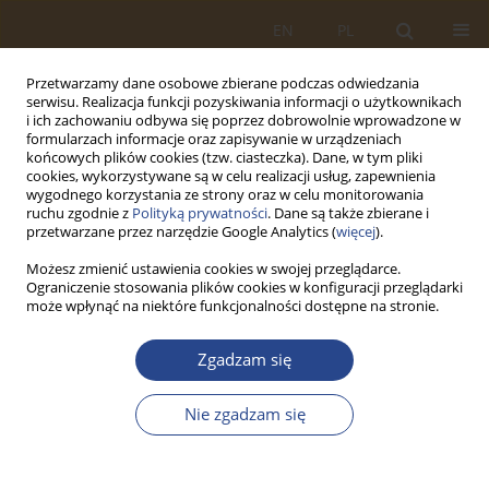
EN
PL
Przetwarzamy dane osobowe zbierane podczas odwiedzania
serwisu. Realizacja funkcji pozyskiwania informacji o użytkownikach
i ich zachowaniu odbywa się poprzez dobrowolnie wprowadzone w
formularzach informacje oraz zapisywanie w urządzeniach
końcowych plików cookies (tzw. ciasteczka). Dane, w tym pliki
cookies, wykorzystywane są w celu realizacji usług, zapewnienia
wygodnego korzystania ze strony oraz w celu monitorowania
ruchu zgodnie z
Polityką prywatności
. Dane są także zbierane i
przetwarzane przez narzędzie Google Analytics (
więcej
).
Możesz zmienić ustawienia cookies w swojej przeglądarce.
Ograniczenie stosowania plików cookies w konfiguracji przeglądarki
Słowo kluczowe
napędy
może wpłynąć na niektóre funkcjonalności dostępne na stronie.
alternatywne
Zgadzam się
ARTYKUŁ ORYGINALNY
Nie zgadzam się
ELEKTROMOBILNOŚĆ I WODORYZACJA
TRANSPORTU SAMOCHODOWEGO W POLSCE