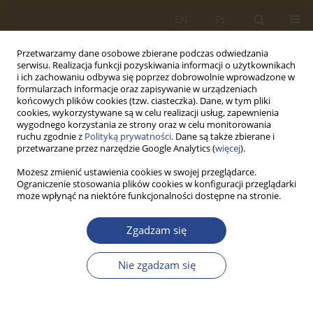
EN
PL
Przetwarzamy dane osobowe zbierane podczas odwiedzania
serwisu. Realizacja funkcji pozyskiwania informacji o użytkownikach
i ich zachowaniu odbywa się poprzez dobrowolnie wprowadzone w
formularzach informacje oraz zapisywanie w urządzeniach
końcowych plików cookies (tzw. ciasteczka). Dane, w tym pliki
cookies, wykorzystywane są w celu realizacji usług, zapewnienia
wygodnego korzystania ze strony oraz w celu monitorowania
ruchu zgodnie z
Polityką prywatności
. Dane są także zbierane i
przetwarzane przez narzędzie Google Analytics (
więcej
).
Możesz zmienić ustawienia cookies w swojej przeglądarce.
Ograniczenie stosowania plików cookies w konfiguracji przeglądarki
Słowo kluczowe
log-hub
może wpłynąć na niektóre funkcjonalności dostępne na stronie.
Zgadzam się
ARTYKUŁ ORYGINALNY
Model doboru pojazdów do zadań w transporcie
Nie zgadzam się
drogowym z wykorzystaniem aplikacji log-hub i
solver
Arkadiusz Jóźwiak
,
Ewa Malczewska
,
Roland Jachimowski