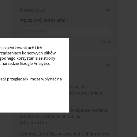
Newsletter
Wpisz swój adres email
Zapisz się
Usuń
i o użytkownikach i ich
rządzeniach końcowych plików
wygodnego korzystania ze strony
z narzędzie Google Analytics
Najczęściej czytane
Miesiąc
Rok
acji przeglądarki może wpłynąć na
Analysis and evaluation of waste
management logistics and improvement
proposals
Integration of artificial intelligence systems
into the air defence of critical
infrastructure
Cybersecurity Risk Assessment of Suppliers