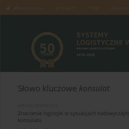
Aktualny numer
Archiwum
O SLW
Dla auto
Słowo kluczowe
konsulat
ARTYKUŁ ORYGINALNY
Znaczenie logistyki w sytuacjach nadzwyczajny
konsulatu