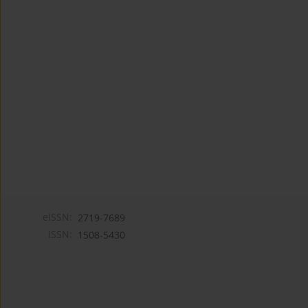
eISSN:
2719-7689
ISSN:
1508-5430