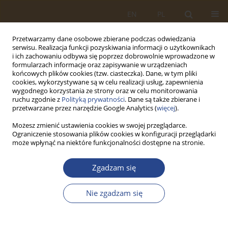
EN
PL
Przetwarzamy dane osobowe zbierane podczas odwiedzania
serwisu. Realizacja funkcji pozyskiwania informacji o użytkownikach
i ich zachowaniu odbywa się poprzez dobrowolnie wprowadzone w
formularzach informacje oraz zapisywanie w urządzeniach
końcowych plików cookies (tzw. ciasteczka). Dane, w tym pliki
cookies, wykorzystywane są w celu realizacji usług, zapewnienia
wygodnego korzystania ze strony oraz w celu monitorowania
ruchu zgodnie z
Polityką prywatności
. Dane są także zbierane i
przetwarzane przez narzędzie Google Analytics (
więcej
).
Możesz zmienić ustawienia cookies w swojej przeglądarce.
Ograniczenie stosowania plików cookies w konfiguracji przeglądarki
Słowo kluczowe
może wpłynąć na niektóre funkcjonalności dostępne na stronie.
komplementarność logistyczna
Zgadzam się
ARTYKUŁ ORYGINALNY
Nie zgadzam się
KONCEPCJA OCENY KOMPLEMENTARNOŚCI
LOGISTYCZNEJ MPH WZGĘDEM INSTALACJI
WOJSKOWEGO SYSTEMU LOGISTYCZNEGO W