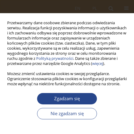
EN
PL
Przetwarzamy dane osobowe zbierane podczas odwiedzania
serwisu. Realizacja funkcji pozyskiwania informacji o użytkownikach
i ich zachowaniu odbywa się poprzez dobrowolnie wprowadzone w
formularzach informacje oraz zapisywanie w urządzeniach
końcowych plików cookies (tzw. ciasteczka). Dane, w tym pliki
cookies, wykorzystywane są w celu realizacji usług, zapewnienia
wygodnego korzystania ze strony oraz w celu monitorowania
ruchu zgodnie z
Polityką prywatności
. Dane są także zbierane i
przetwarzane przez narzędzie Google Analytics (
więcej
).
Możesz zmienić ustawienia cookies w swojej przeglądarce.
Ograniczenie stosowania plików cookies w konfiguracji przeglądarki
2/2015 vol. 43
może wpłynąć na niektóre funkcjonalności dostępne na stronie.
ARTYKUŁ ORYGINALNY
Zgadzam się
KONCEPCJA OCENY
Nie zgadzam się
KOMPLEMENTARNOŚCI