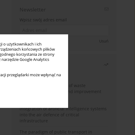
Newsletter
Wpisz swój adres email
Zapisz się
Usuń
i o użytkownikach i ich
rządzeniach końcowych plików
wygodnego korzystania ze strony
z narzędzie Google Analytics
Najczęściej czytane
Miesiąc
Rok
acji przeglądarki może wpłynąć na
Analysis and evaluation of waste
management logistics and improvement
proposals
Integration of artificial intelligence systems
into the air defence of critical
infrastructure
The paradigm of public transport in