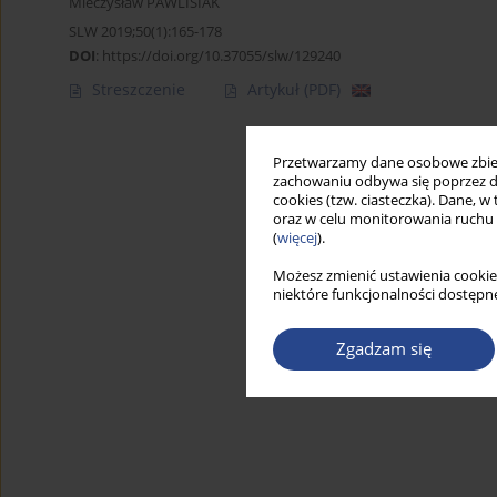
Mieczysław PAWLISIAK
SLW 2019;50(1):165-178
DOI
:
https://doi.org/10.37055/slw/129240
Streszczenie
Artykuł
(PDF)
Przetwarzamy dane osobowe zbiera
zachowaniu odbywa się poprzez d
cookies (tzw. ciasteczka). Dane, w
oraz w celu monitorowania ruchu
(
więcej
).
Możesz zmienić ustawienia cookie
niektóre funkcjonalności dostępne
Zgadzam się