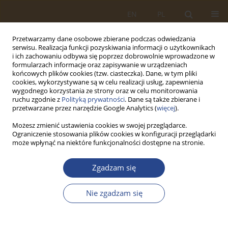
EN
PL
Przetwarzamy dane osobowe zbierane podczas odwiedzania
serwisu. Realizacja funkcji pozyskiwania informacji o użytkownikach
i ich zachowaniu odbywa się poprzez dobrowolnie wprowadzone w
formularzach informacje oraz zapisywanie w urządzeniach
końcowych plików cookies (tzw. ciasteczka). Dane, w tym pliki
cookies, wykorzystywane są w celu realizacji usług, zapewnienia
wygodnego korzystania ze strony oraz w celu monitorowania
ruchu zgodnie z
Polityką prywatności
. Dane są także zbierane i
przetwarzane przez narzędzie Google Analytics (
więcej
).
Możesz zmienić ustawienia cookies w swojej przeglądarce.
Ograniczenie stosowania plików cookies w konfiguracji przeglądarki
1/2019 vol. 50
może wpłynąć na niektóre funkcjonalności dostępne na stronie.
ARTYKUŁ ORYGINALNY
Zgadzam się
MARKOV MODEL OF THE
Nie zgadzam się
ASSESSMENT OF THE USE OF