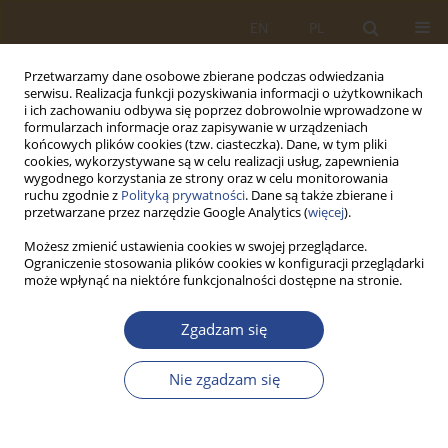
EN
PL
Przetwarzamy dane osobowe zbierane podczas odwiedzania
serwisu. Realizacja funkcji pozyskiwania informacji o użytkownikach
i ich zachowaniu odbywa się poprzez dobrowolnie wprowadzone w
formularzach informacje oraz zapisywanie w urządzeniach
końcowych plików cookies (tzw. ciasteczka). Dane, w tym pliki
cookies, wykorzystywane są w celu realizacji usług, zapewnienia
wygodnego korzystania ze strony oraz w celu monitorowania
ruchu zgodnie z
Polityką prywatności
. Dane są także zbierane i
przetwarzane przez narzędzie Google Analytics (
więcej
).
Możesz zmienić ustawienia cookies w swojej przeglądarce.
Ograniczenie stosowania plików cookies w konfiguracji przeglądarki
1/2018 vol. 48
może wpłynąć na niektóre funkcjonalności dostępne na stronie.
ARTYKUŁ ORYGINALNY
Zgadzam się
MIEJSCE I ROLA NORMALIZACJI
Nie zgadzam się
W EUROPEJSKICH