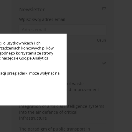
Newsletter
Wpisz swój adres email
Zapisz się
Usuń
i o użytkownikach i ich
rządzeniach końcowych plików
wygodnego korzystania ze strony
z narzędzie Google Analytics
Najczęściej czytane
Miesiąc
Rok
acji przeglądarki może wpłynąć na
Analysis and evaluation of waste
management logistics and improvement
proposals
Integration of artificial intelligence systems
into the air defence of critical
infrastructure
The paradigm of public transport in