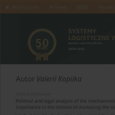
Aktualny numer
Archiwum
O SLW
Dla auto
Autor
Valerii Kopiika
ARTYKUŁ ORYGINALNY
Political and legal analysis of the mechanisms
importance in the context of increasing the n