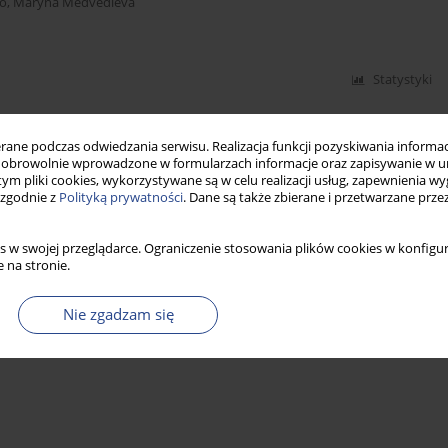
o
,
Maryna Medvedieva
Statystyki
ne podczas odwiedzania serwisu. Realizacja funkcji pozyskiwania informacj
obrowolnie wprowadzone w formularzach informacje oraz zapisywanie w u
 tym pliki cookies, wykorzystywane są w celu realizacji usług, zapewnienia 
 zgodnie z
Polityką prywatności
. Dane są także zbierane i przetwarzane prze
s w swojej przeglądarce. Ograniczenie stosowania plików cookies w konfigur
 na stronie.
Nie zgadzam się