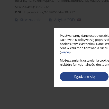
Iuliia Tsyrfa
,
Valerii Kopiika
,
Ihor Minhazutdinov
,
Mykola Doroshk
SLW 2024;60(1):217-232
DOI
:
https://doi.org/10.37055/slw/194217
Streszczenie
Artykuł
(PDF)
Przetwarzamy dane osobowe zbiera
zachowaniu odbywa się poprzez d
cookies (tzw. ciasteczka). Dane, w
oraz w celu monitorowania ruchu
(
więcej
).
Możesz zmienić ustawienia cookie
niektóre funkcjonalności dostępne
Zgadzam się