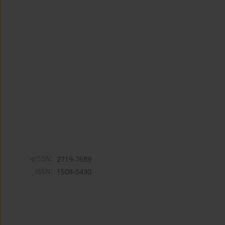
eISSN:
2719-7689
ISSN:
1508-5430