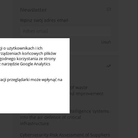
Newsletter
Wpisz swój adres email
Zapisz się
Usuń
i o użytkownikach i ich
rządzeniach końcowych plików
wygodnego korzystania ze strony
z narzędzie Google Analytics
Najczęściej czytane
Miesiąc
Rok
acji przeglądarki może wpłynąć na
Analysis and evaluation of waste
management logistics and improvement
proposals
Integration of artificial intelligence systems
into the air defence of critical
infrastructure
Cybersecurity Risk Assessment of Suppliers