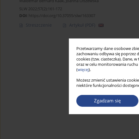
Waldemar Bernard Kaak
,
Joanna Olszewska
SLW 2022;57(2):161-172
DOI
:
https://doi.org/10.37055/slw/163307
Streszczenie
Artykuł
(PDF)
Przetwarzamy dane osobowe zbiera
zachowaniu odbywa się poprzez d
cookies (tzw. ciasteczka). Dane, w
oraz w celu monitorowania ruchu
(
więcej
).
Możesz zmienić ustawienia cookie
niektóre funkcjonalności dostępne
Zgadzam się