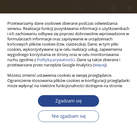
EN
PL
Przetwarzamy dane osobowe zbierane podczas odwiedzania
serwisu. Realizacja funkcji pozyskiwania informacji o użytkownikach
i ich zachowaniu odbywa się poprzez dobrowolnie wprowadzone w
formularzach informacje oraz zapisywanie w urządzeniach
końcowych plików cookies (tzw. ciasteczka). Dane, w tym pliki
cookies, wykorzystywane są w celu realizacji usług, zapewnienia
wygodnego korzystania ze strony oraz w celu monitorowania
ruchu zgodnie z
Polityką prywatności
. Dane są także zbierane i
przetwarzane przez narzędzie Google Analytics (
więcej
).
Możesz zmienić ustawienia cookies w swojej przeglądarce.
Ograniczenie stosowania plików cookies w konfiguracji przeglądarki
Autor
Iyad Alomar
może wpłynąć na niektóre funkcjonalności dostępne na stronie.
ARTYKUŁ ORYGINALNY
Zgadzam się
Assessment of the logistics service provider PKP
Cargo using indicator analysis
Nie zgadzam się
Dominik Jerzy Piękoś
,
Zbigniew Ścibiorek
,
Iyad Alomar
SLW 2024;61(2):5-18