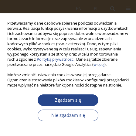
EN
PL
Przetwarzamy dane osobowe zbierane podczas odwiedzania
serwisu. Realizacja funkcji pozyskiwania informacji o użytkownikach
i ich zachowaniu odbywa się poprzez dobrowolnie wprowadzone w
formularzach informacje oraz zapisywanie w urządzeniach
końcowych plików cookies (tzw. ciasteczka). Dane, w tym pliki
cookies, wykorzystywane są w celu realizacji usług, zapewnienia
wygodnego korzystania ze strony oraz w celu monitorowania
ruchu zgodnie z
Polityką prywatności
. Dane są także zbierane i
przetwarzane przez narzędzie Google Analytics (
więcej
).
Możesz zmienić ustawienia cookies w swojej przeglądarce.
Ograniczenie stosowania plików cookies w konfiguracji przeglądarki
Autor
Dariusz KUPIEC
może wpłynąć na niektóre funkcjonalności dostępne na stronie.
Zgadzam się
ARTYKUŁ ORYGINALNY
OPTYMALIZACJA ZABEZPIECZENIA
Nie zgadzam się
MATERIAŁOWEGO Z WYKORZYSTANIEM
WARIANTOWEJ ANALIZY W MODULE SUPPLY
DISTRIBUTION MODEL SYSTEMU