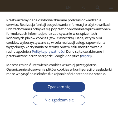
EN
PL
Przetwarzamy dane osobowe zbierane podczas odwiedzania
serwisu. Realizacja funkcji pozyskiwania informacji o użytkownikach
i ich zachowaniu odbywa się poprzez dobrowolnie wprowadzone w
formularzach informacje oraz zapisywanie w urządzeniach
końcowych plików cookies (tzw. ciasteczka). Dane, w tym pliki
cookies, wykorzystywane są w celu realizacji usług, zapewnienia
wygodnego korzystania ze strony oraz w celu monitorowania
ruchu zgodnie z
Polityką prywatności
. Dane są także zbierane i
przetwarzane przez narzędzie Google Analytics (
więcej
).
Możesz zmienić ustawienia cookies w swojej przeglądarce.
Ograniczenie stosowania plików cookies w konfiguracji przeglądarki
Autor
Anna Gorska
może wpłynąć na niektóre funkcjonalności dostępne na stronie.
Zgadzam się
ARTYKUŁ ORYGINALNY
Driving techniques for drivers with mobility
Nie zgadzam się
disabilities.
Piotr Malawko
,
Anna Gorska
SLW 2023;59(2):209-230