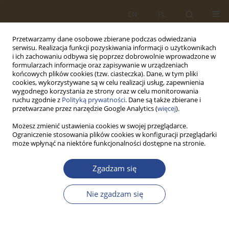
EN
PL
Przetwarzamy dane osobowe zbierane podczas odwiedzania
serwisu. Realizacja funkcji pozyskiwania informacji o użytkownikach
i ich zachowaniu odbywa się poprzez dobrowolnie wprowadzone w
formularzach informacje oraz zapisywanie w urządzeniach
końcowych plików cookies (tzw. ciasteczka). Dane, w tym pliki
cookies, wykorzystywane są w celu realizacji usług, zapewnienia
wygodnego korzystania ze strony oraz w celu monitorowania
ruchu zgodnie z
Polityką prywatności
. Dane są także zbierane i
przetwarzane przez narzędzie Google Analytics (
więcej
).
Możesz zmienić ustawienia cookies w swojej przeglądarce.
Ograniczenie stosowania plików cookies w konfiguracji przeglądarki
Autor
Anna Borucka
może wpłynąć na niektóre funkcjonalności dostępne na stronie.
ARTYKUŁ ORYGINALNY
Zgadzam się
Women's military service in Poland in the
perspective of recruiting women to the Military
Nie zgadzam się
University of Technology
Anna Borucka
,
Anna Pęzioł