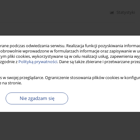
Statystyki
A RYZYKA REALIZACJI USŁUG LOGISTYCZNYCH
ne podczas odwiedzania serwisu. Realizacja funkcji pozyskiwania informacj
obrowolnie wprowadzone w formularzach informacje oraz zapisywanie w u
 tym pliki cookies, wykorzystywane są w celu realizacji usług, zapewnienia 
 zgodnie z
Polityką prywatności
. Dane są także zbierane i przetwarzane prze
Statystyki
s w swojej przeglądarce. Ograniczenie stosowania plików cookies w konfigur
 na stronie.
Nie zgadzam się