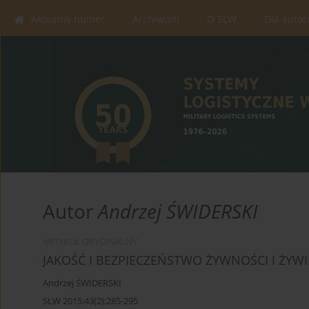
Aktualny numer
Archiwum
O SLW
Dla auto
Autor
Andrzej ŚWIDERSKI
ARTYKUŁ ORYGINALNY
JAKOŚĆ I BEZPIECZEŃSTWO ŻYWNOŚCI I ŻYWI
Andrzej ŚWIDERSKI
SLW 2015;43(2):285-295