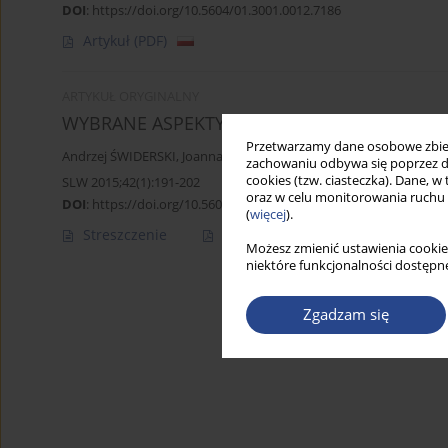
DOI
:
https://doi.org/10.5604/01.3001.0012.7186
Artykuł
(PDF)
ARTYKUŁ ORYGINALNY
WYBRANE ASPEKTY MODELOWANIA SZACOWANI
Przetwarzamy dane osobowe zbiera
Andrzej ŚWIDERSKI
,
Joanna JASIŃSKA
,
Witold POKORA
zachowaniu odbywa się poprzez d
cookies (tzw. ciasteczka). Dane, w
SLW 2015;42(1):191-202
oraz w celu monitorowania ruchu
DOI
:
https://doi.org/10.5604/01.3001.0012.7164
(
więcej
).
Streszczenie
Artykuł
(PDF)
Możesz zmienić ustawienia cookie
niektóre funkcjonalności dostępne
Zgadzam się