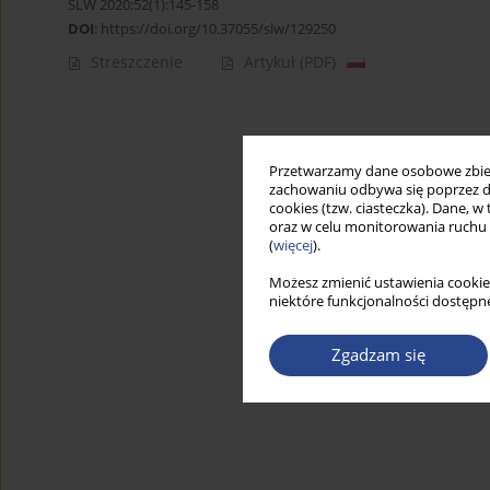
SLW 2020;52(1):145-158
DOI
:
https://doi.org/10.37055/slw/129250
Streszczenie
Artykuł
(PDF)
Przetwarzamy dane osobowe zbiera
zachowaniu odbywa się poprzez d
cookies (tzw. ciasteczka). Dane, w
oraz w celu monitorowania ruchu
(
więcej
).
Możesz zmienić ustawienia cookie
niektóre funkcjonalności dostępne
Zgadzam się