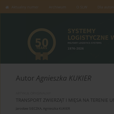
Aktualny numer
Archiwum
O SLW
Dla auto
Autor
Agnieszka KUKIER
ARTYKUŁ ORYGINALNY
TRANSPORT ZWIERZĄT I MIĘSA NA TERENIE UN
Jarosław SIECZKA
,
Agnieszka KUKIER