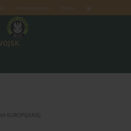
rów
Dla recenzentów
Polityki
II EUROPEJSKIEJ