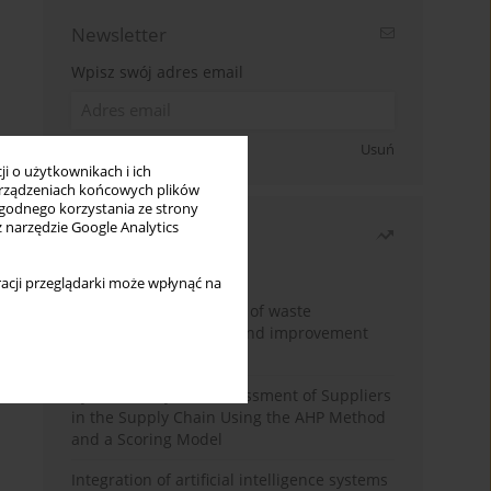
Newsletter
Wpisz swój adres email
Zapisz się
Usuń
i o użytkownikach i ich
rządzeniach końcowych plików
wygodnego korzystania ze strony
z narzędzie Google Analytics
Najczęściej czytane
Miesiąc
Rok
acji przeglądarki może wpłynąć na
Analysis and evaluation of waste
management logistics and improvement
proposals
Cybersecurity Risk Assessment of Suppliers
in the Supply Chain Using the AHP Method
and a Scoring Model
Integration of artificial intelligence systems