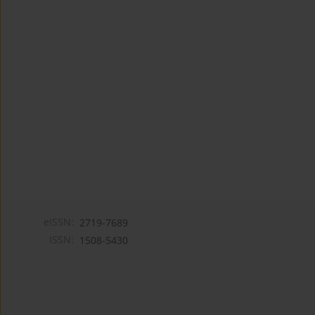
eISSN:
2719-7689
ISSN:
1508-5430