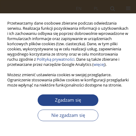
EN
PL
Przetwarzamy dane osobowe zbierane podczas odwiedzania
serwisu. Realizacja funkcji pozyskiwania informacji o użytkownikach
i ich zachowaniu odbywa się poprzez dobrowolnie wprowadzone w
formularzach informacje oraz zapisywanie w urządzeniach
końcowych plików cookies (tzw. ciasteczka). Dane, w tym pliki
cookies, wykorzystywane są w celu realizacji usług, zapewnienia
wygodnego korzystania ze strony oraz w celu monitorowania
ruchu zgodnie z
Polityką prywatności
. Dane są także zbierane i
przetwarzane przez narzędzie Google Analytics (
więcej
).
Możesz zmienić ustawienia cookies w swojej przeglądarce.
Ograniczenie stosowania plików cookies w konfiguracji przeglądarki
1/2026 vol. 64
może wpłynąć na niektóre funkcjonalności dostępne na stronie.
ARTYKUŁ ORYGINALNY
Zgadzam się
The Role of Logistics in the State
Nie zgadzam się
Security System in Crisis