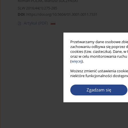
Roman POLAK
,
Mariusz SOCZYŃSKI
SLW 2016;44(1):275-285
DOI
:
https://doi.org/10.5604/01.3001.0011.7331
Artykuł
(PDF)
Przetwarzamy dane osobowe zbiera
zachowaniu odbywa się poprzez d
cookies (tzw. ciasteczka). Dane, w
oraz w celu monitorowania ruchu
(
więcej
).
Możesz zmienić ustawienia cookie
niektóre funkcjonalności dostępne
Zgadzam się