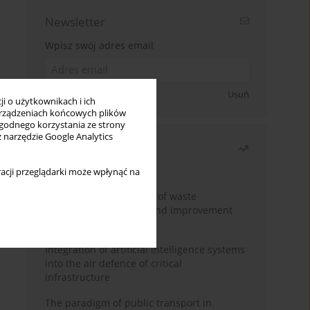
Newsletter
Wpisz swój adres email
Zapisz się
Usuń
i o użytkownikach i ich
rządzeniach końcowych plików
wygodnego korzystania ze strony
z narzędzie Google Analytics
Najczęściej czytane
Miesiąc
Rok
acji przeglądarki może wpłynąć na
Analysis and evaluation of waste
management logistics and improvement
proposals
Integration of artificial intelligence systems
into the air defence of critical
infrastructure
The paradigm of public transport in