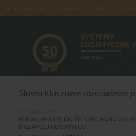
Aktualny numer
Archiwum
O SLW
Dla auto
Słowo kluczowe
zamówienia p
ARTYKUŁ ORYGINALNY
FORMALNE MOŻLIWOŚCI KIEROWANIA ZAKU
PRZEMYSŁU OBRONNEGO