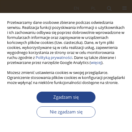
EN
PL
Przetwarzamy dane osobowe zbierane podczas odwiedzania
serwisu. Realizacja funkcji pozyskiwania informacji o użytkownikach
i ich zachowaniu odbywa się poprzez dobrowolnie wprowadzone w
formularzach informacje oraz zapisywanie w urządzeniach
końcowych plików cookies (tzw. ciasteczka). Dane, w tym pliki
cookies, wykorzystywane są w celu realizacji usług, zapewnienia
wygodnego korzystania ze strony oraz w celu monitorowania
ruchu zgodnie z
Polityką prywatności
. Dane są także zbierane i
przetwarzane przez narzędzie Google Analytics (
więcej
).
Możesz zmienić ustawienia cookies w swojej przeglądarce.
Ograniczenie stosowania plików cookies w konfiguracji przeglądarki
Słowo kluczowe
struktura
może wpłynąć na niektóre funkcjonalności dostępne na stronie.
organizacyjna
Zgadzam się
ARTYKUŁ ORYGINALNY
Nie zgadzam się
ZNACZENIE I INTERPRETACJA POJĘCIA LOGISTYKA
W KONTEKŚCIE FUNKCJONOWANIA SYSTEMU
LOGISTYCZNEGO PRZEDSIĘBIORSTWA