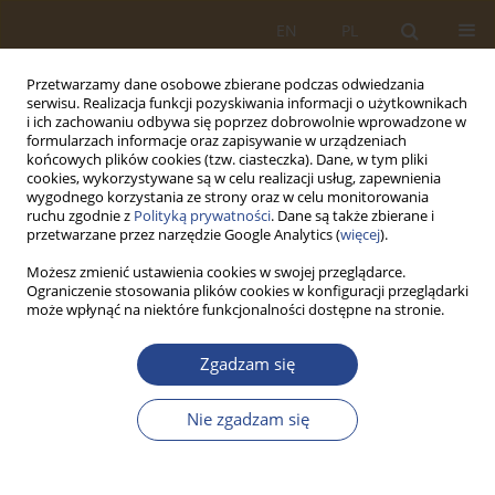
EN
PL
Przetwarzamy dane osobowe zbierane podczas odwiedzania
serwisu. Realizacja funkcji pozyskiwania informacji o użytkownikach
i ich zachowaniu odbywa się poprzez dobrowolnie wprowadzone w
formularzach informacje oraz zapisywanie w urządzeniach
końcowych plików cookies (tzw. ciasteczka). Dane, w tym pliki
cookies, wykorzystywane są w celu realizacji usług, zapewnienia
wygodnego korzystania ze strony oraz w celu monitorowania
ruchu zgodnie z
Polityką prywatności
. Dane są także zbierane i
przetwarzane przez narzędzie Google Analytics (
więcej
).
Możesz zmienić ustawienia cookies w swojej przeglądarce.
Ograniczenie stosowania plików cookies w konfiguracji przeglądarki
Słowo kluczowe
stanowiska
może wpłynąć na niektóre funkcjonalności dostępne na stronie.
robocze
Zgadzam się
ARTYKUŁ ORYGINALNY
Nie zgadzam się
PLANOWANIE ZDOLNOŚCI PRODUKCYJNYCH W
PRZEDSIĘBIORSTWACH WYTWÓRCZYCH