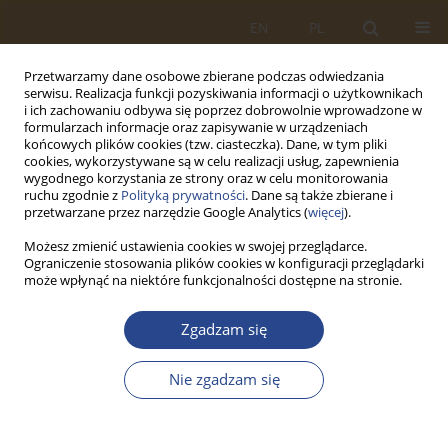
EN
PL
Przetwarzamy dane osobowe zbierane podczas odwiedzania
serwisu. Realizacja funkcji pozyskiwania informacji o użytkownikach
i ich zachowaniu odbywa się poprzez dobrowolnie wprowadzone w
formularzach informacje oraz zapisywanie w urządzeniach
końcowych plików cookies (tzw. ciasteczka). Dane, w tym pliki
cookies, wykorzystywane są w celu realizacji usług, zapewnienia
wygodnego korzystania ze strony oraz w celu monitorowania
ruchu zgodnie z
Polityką prywatności
. Dane są także zbierane i
przetwarzane przez narzędzie Google Analytics (
więcej
).
Możesz zmienić ustawienia cookies w swojej przeglądarce.
Ograniczenie stosowania plików cookies w konfiguracji przeglądarki
Słowo kluczowe
sektor
może wpłynąć na niektóre funkcjonalności dostępne na stronie.
pożyczkowy
Zgadzam się
ARTYKUŁ ORYGINALNY
Nie zgadzam się
PODMIOTY UDZIELAJĄCE POŻYCZKI POZA
BANKOWE W POLSCE W KONTEKŚCIE PRAWNYCH
OGRANICZEŃ DZIAŁALNOŚCI NAKŁADANYCH NA