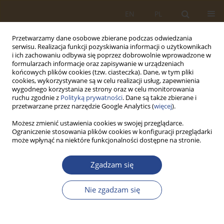
EN
PL
Przetwarzamy dane osobowe zbierane podczas odwiedzania
serwisu. Realizacja funkcji pozyskiwania informacji o użytkownikach
i ich zachowaniu odbywa się poprzez dobrowolnie wprowadzone w
formularzach informacje oraz zapisywanie w urządzeniach
końcowych plików cookies (tzw. ciasteczka). Dane, w tym pliki
cookies, wykorzystywane są w celu realizacji usług, zapewnienia
wygodnego korzystania ze strony oraz w celu monitorowania
ruchu zgodnie z
Polityką prywatności
. Dane są także zbierane i
przetwarzane przez narzędzie Google Analytics (
więcej
).
Możesz zmienić ustawienia cookies w swojej przeglądarce.
Ograniczenie stosowania plików cookies w konfiguracji przeglądarki
Słowo kluczowe
regulacje
może wpłynąć na niektóre funkcjonalności dostępne na stronie.
Zgadzam się
ARTYKUŁ ORYGINALNY
TRANSPORT SAMOCHODOWY W ŚWIETLE
Nie zgadzam się
KRAJOWYCH REGULACJI PRAWNYCH
Artur SZYMONIK
SLW 2015;43(2):187-195