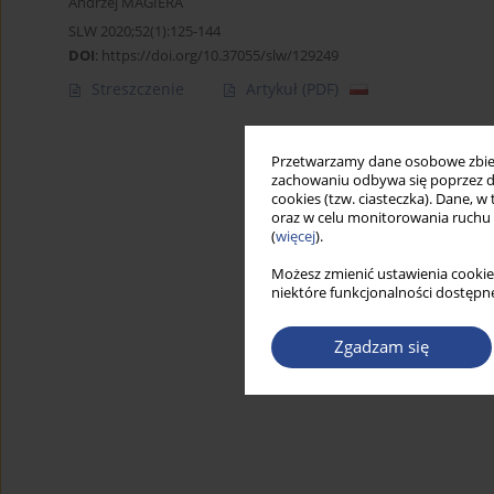
Andrzej MAGIERA
SLW 2020;52(1):125-144
DOI
:
https://doi.org/10.37055/slw/129249
Streszczenie
Artykuł
(PDF)
Przetwarzamy dane osobowe zbiera
zachowaniu odbywa się poprzez d
cookies (tzw. ciasteczka). Dane, w
oraz w celu monitorowania ruchu
(
więcej
).
Możesz zmienić ustawienia cookie
niektóre funkcjonalności dostępne
Zgadzam się