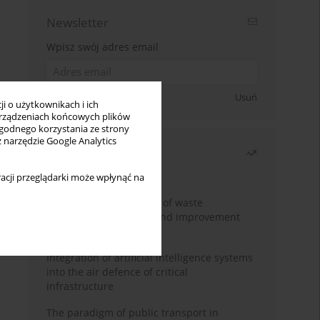
Newsletter
Wpisz swój adres email
Zapisz się
Usuń
i o użytkownikach i ich
rządzeniach końcowych plików
wygodnego korzystania ze strony
z narzędzie Google Analytics
Najczęściej czytane
Miesiąc
Rok
acji przeglądarki może wpłynąć na
Analysis and evaluation of waste
management logistics and improvement
proposals
Integration of artificial intelligence systems
into the air defence of critical
infrastructure
The paradigm of public transport in