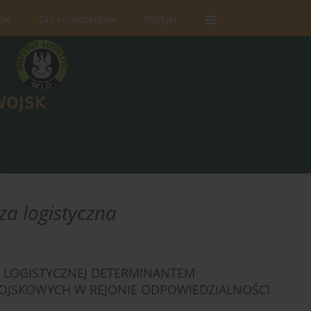
rów
Dla recenzentów
Polityki
za logistyczna
 LOGISTYCZNEJ DETERMINANTEM
 WOJSKOWYCH W REJONIE ODPOWIEDZIALNOŚCI