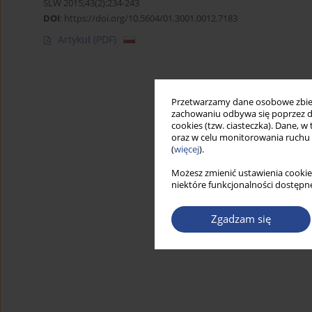
SLW 2015;43(2):234-243
DOI
:
https://doi.org/10.5604/01.3001.0012.7183
Artykuł
(PDF)
Przetwarzamy dane osobowe zbiera
zachowaniu odbywa się poprzez d
cookies (tzw. ciasteczka). Dane, w
oraz w celu monitorowania ruchu
(
więcej
).
Możesz zmienić ustawienia cookie
niektóre funkcjonalności dostępne
Zgadzam się