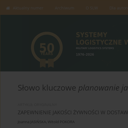
Aktualny numer
Archiwum
O SLW
Dla auto
Słowo kluczowe
planowanie ja
ARTYKUŁ ORYGINALNY
ZAPEWNIENIE JAKOŚCI ŻYWNOŚCI W DOSTA
Joanna JASIŃSKA
,
Witold POKORA