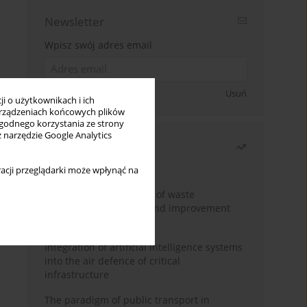
Newsletter
Wpisz swój adres email
Zapisz się
Usuń
i o użytkownikach i ich
rządzeniach końcowych plików
wygodnego korzystania ze strony
z narzędzie Google Analytics
Najczęściej czytane
Miesiąc
Rok
acji przeglądarki może wpłynąć na
Analysis and evaluation of waste
management logistics and improvement
proposals
Integration of artificial intelligence systems
into the air defence of critical
infrastructure
The paradigm of public transport in