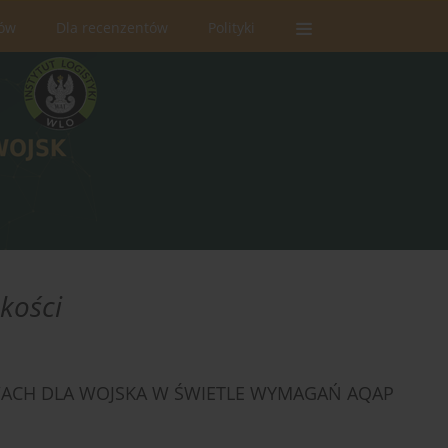
rów
Dla recenzentów
Polityki
kości
WACH DLA WOJSKA W ŚWIETLE WYMAGAŃ AQAP