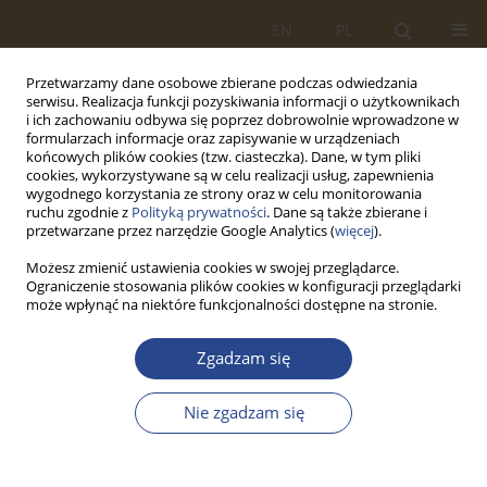
EN
PL
Przetwarzamy dane osobowe zbierane podczas odwiedzania
serwisu. Realizacja funkcji pozyskiwania informacji o użytkownikach
i ich zachowaniu odbywa się poprzez dobrowolnie wprowadzone w
formularzach informacje oraz zapisywanie w urządzeniach
końcowych plików cookies (tzw. ciasteczka). Dane, w tym pliki
cookies, wykorzystywane są w celu realizacji usług, zapewnienia
wygodnego korzystania ze strony oraz w celu monitorowania
ruchu zgodnie z
Polityką prywatności
. Dane są także zbierane i
przetwarzane przez narzędzie Google Analytics (
więcej
).
Możesz zmienić ustawienia cookies w swojej przeglądarce.
Ograniczenie stosowania plików cookies w konfiguracji przeglądarki
Słowo kluczowe
kompetencje
może wpłynąć na niektóre funkcjonalności dostępne na stronie.
Zgadzam się
ARTYKUŁ ORYGINALNY
OCHRONA KONSUMENTÓW NA RYNKU
Nie zgadzam się
FINANSOWYM
Anna DUDKOWSKA
,
Tadeusz WAŚCIŃSKI
SLW 2017;47(2):212-234