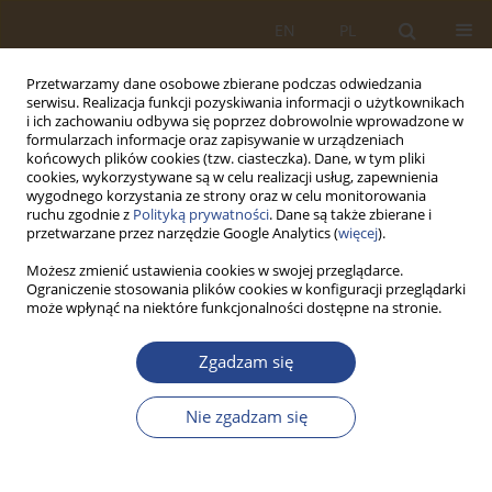
EN
PL
Przetwarzamy dane osobowe zbierane podczas odwiedzania
serwisu. Realizacja funkcji pozyskiwania informacji o użytkownikach
i ich zachowaniu odbywa się poprzez dobrowolnie wprowadzone w
formularzach informacje oraz zapisywanie w urządzeniach
końcowych plików cookies (tzw. ciasteczka). Dane, w tym pliki
cookies, wykorzystywane są w celu realizacji usług, zapewnienia
wygodnego korzystania ze strony oraz w celu monitorowania
ruchu zgodnie z
Polityką prywatności
. Dane są także zbierane i
przetwarzane przez narzędzie Google Analytics (
więcej
).
Możesz zmienić ustawienia cookies w swojej przeglądarce.
Ograniczenie stosowania plików cookies w konfiguracji przeglądarki
Słowo kluczowe
electronic
może wpłynąć na niektóre funkcjonalności dostępne na stronie.
system
Zgadzam się
ARTYKUŁ ORYGINALNY
Nie zgadzam się
Electronic anti-theft protection for vehicles of
people with special needs