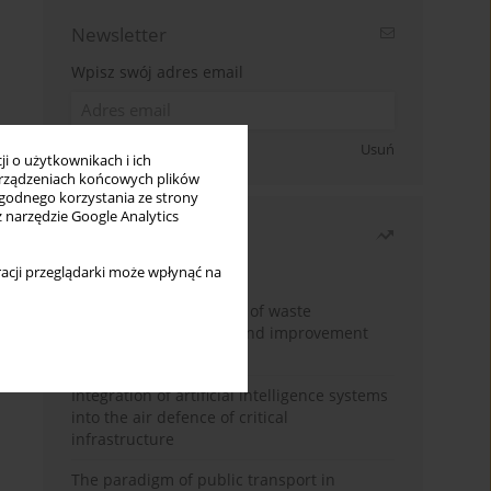
Newsletter
Wpisz swój adres email
Zapisz się
Usuń
i o użytkownikach i ich
rządzeniach końcowych plików
wygodnego korzystania ze strony
z narzędzie Google Analytics
Najczęściej czytane
Miesiąc
Rok
acji przeglądarki może wpłynąć na
Analysis and evaluation of waste
management logistics and improvement
proposals
Integration of artificial intelligence systems
into the air defence of critical
infrastructure
The paradigm of public transport in