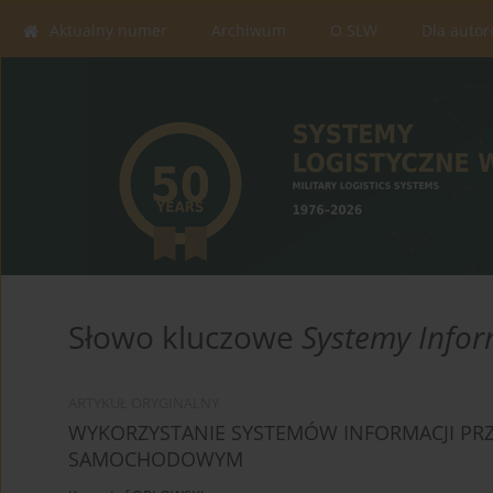
Aktualny numer
Archiwum
O SLW
Dla auto
Słowo kluczowe
Systemy Infor
ARTYKUŁ ORYGINALNY
WYKORZYSTANIE SYSTEMÓW INFORMACJI PR
SAMOCHODOWYM