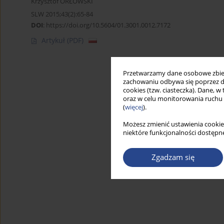
Krzysztof ORŁOWSKI
SLW 2015;43(2):65-84
DOI
:
https://doi.org/10.5604/01.3001.0012.7172
Artykuł
(PDF)
Przetwarzamy dane osobowe zbiera
zachowaniu odbywa się poprzez d
cookies (tzw. ciasteczka). Dane, w
oraz w celu monitorowania ruchu
(
więcej
).
Możesz zmienić ustawienia cookie
niektóre funkcjonalności dostępne
Zgadzam się