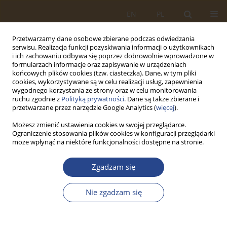
EN
PL
Przetwarzamy dane osobowe zbierane podczas odwiedzania
serwisu. Realizacja funkcji pozyskiwania informacji o użytkownikach
i ich zachowaniu odbywa się poprzez dobrowolnie wprowadzone w
formularzach informacje oraz zapisywanie w urządzeniach
końcowych plików cookies (tzw. ciasteczka). Dane, w tym pliki
cookies, wykorzystywane są w celu realizacji usług, zapewnienia
wygodnego korzystania ze strony oraz w celu monitorowania
ruchu zgodnie z
Polityką prywatności
. Dane są także zbierane i
przetwarzane przez narzędzie Google Analytics (
więcej
).
Możesz zmienić ustawienia cookies w swojej przeglądarce.
Ograniczenie stosowania plików cookies w konfiguracji przeglądarki
2/2015 vol. 43
może wpłynąć na niektóre funkcjonalności dostępne na stronie.
ARTYKUŁ ORYGINALNY
Zgadzam się
LOGISTYKA ZAOPATRZENIA W
Nie zgadzam się
ORGANIZACJI PUBLICZNEJ